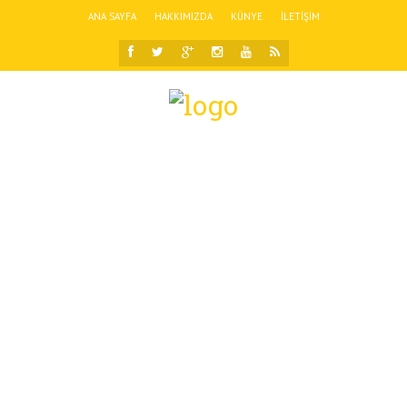
ANA SAYFA
HAKKIMIZDA
KÜNYE
İLETIŞIM