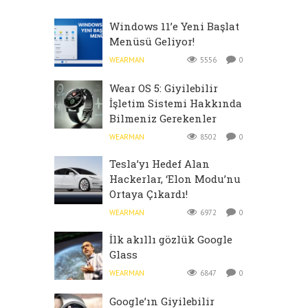
Windows 11’e Yeni Başlat
Menüsü Geliyor!
WEARMAN
5556
0
Wear OS 5: Giyilebilir
İşletim Sistemi Hakkında
Bilmeniz Gerekenler
WEARMAN
8502
0
Tesla’yı Hedef Alan
Hackerlar, ‘Elon Modu’nu
Ortaya Çıkardı!
WEARMAN
6972
0
İlk akıllı gözlük Google
Glass
WEARMAN
6847
0
Google’ın Giyilebilir