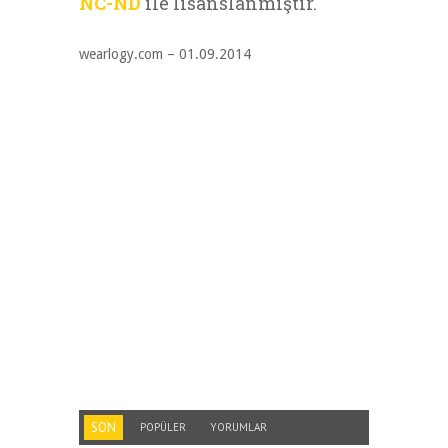
NC-ND
ile lisanslanmıştır.
wearlogy.com – 01.09.2014
SON
POPÜLER
YORUMLAR