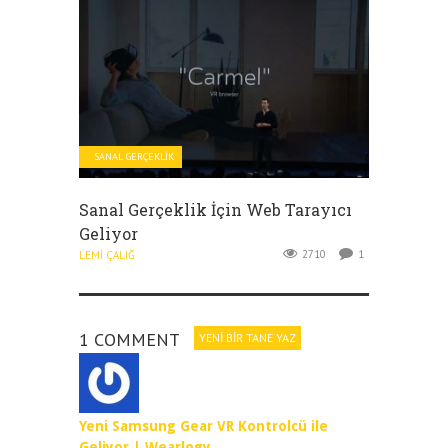
SANAL GERÇEKLIK
Sanal Gerçeklik İçin Web Tarayıcı
Geliyor
2710
1
LEMI ÇALIĞ
1 COMMENT
YENI BIR TANE YAZ
Yeni Samsung Gear VR Kontrolcü ile
Geliyor | Wearlogy