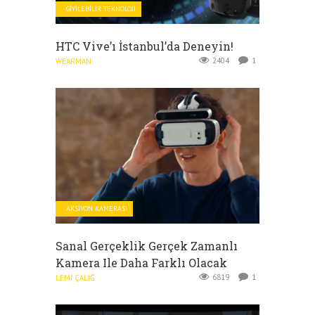
GIYILEBILIR TEKNOLOJI
HTC Vive’ı İstanbul’da Deneyin!
2404
1
WEARMAN
AKSIYON KAMERASI
Sanal Gerçeklik Gerçek Zamanlı
Kamera Ile Daha Farklı Olacak
6819
1
LEMI ÇALIĞ