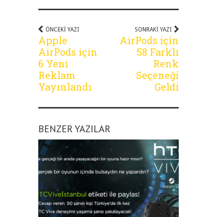
ÖNCEKI YAZI
SONRAKI YAZI
Apple
AirPods için
AirPods için
58 Farklı
6 Yeni
Renk
Reklam
Seçeneği
Yayınlandı
Geldi
BENZER YAZILAR