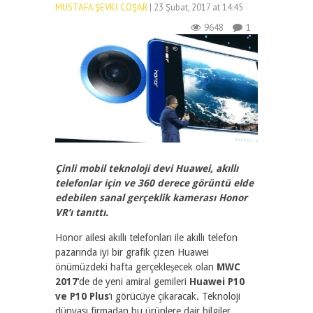
MUSTAFA ŞEVKI COŞAR
| 23 Şubat, 2017 at 14:45
9648
1
Çinli mobil teknoloji devi Huawei, akıllı
telefonlar için ve 360 derece görüntü elde
edebilen sanal gerçeklik kamerası Honor
VR’ı tanıttı.
Honor ailesi akıllı telefonları ile akıllı telefon
pazarında iyi bir grafik çizen Huawei
önümüzdeki hafta gerçekleşecek olan
MWC
2017
‘de de yeni amiral gemileri
Huawei P10
ve P10 Plus
‘ı görücüye çıkaracak. Teknoloji
dünyası firmadan bu ürünlere dair bilgiler