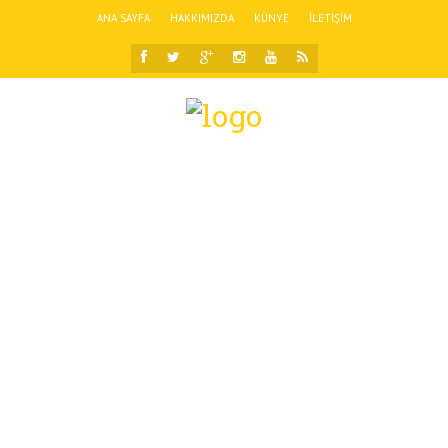
ANA SAYFA
HAKKIMIZDA
KÜNYE
İLETIŞIM