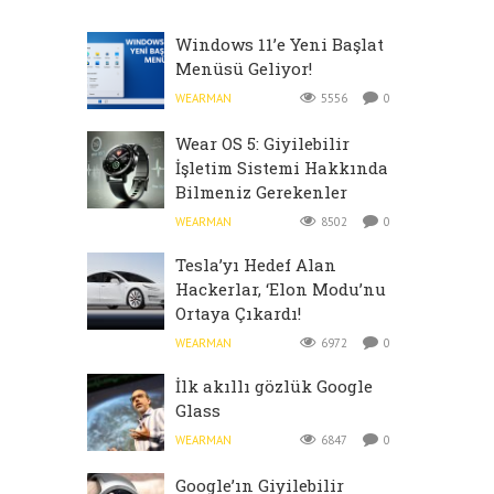
Windows 11’e Yeni Başlat
Menüsü Geliyor!
WEARMAN
5556
0
Wear OS 5: Giyilebilir
İşletim Sistemi Hakkında
Bilmeniz Gerekenler
WEARMAN
8502
0
Tesla’yı Hedef Alan
Hackerlar, ‘Elon Modu’nu
Ortaya Çıkardı!
WEARMAN
6972
0
İlk akıllı gözlük Google
Glass
WEARMAN
6847
0
Google’ın Giyilebilir