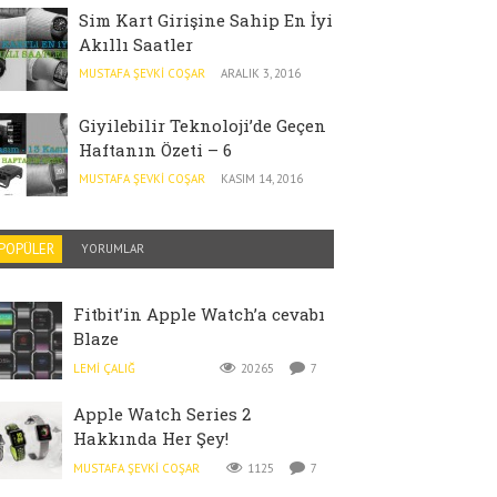
Sim Kart Girişine Sahip En İyi
Gi
Akıllı Saatler
Ha
MUSTAFA ŞEVKI COŞAR
ARALIK 3, 2016
MU
Giyilebilir Teknoloji’de Geçen
E
Haftanın Özeti – 6
Al
MUSTAFA ŞEVKI COŞAR
KASIM 14, 2016
MU
POPÜLER
YORUMLAR
Fitbit’in Apple Watch’a cevabı
Blaze
LEMI ÇALIĞ
20265
7
Apple Watch Series 2
Hakkında Her Şey!
MUSTAFA ŞEVKI COŞAR
1125
7