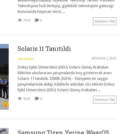
akıllanmaya başladı. Giyilebilir Teknoloji: Yarının Trendleri
Teknolojinin hızlı ilerleyişi, giyilebilir teknolojinin geleceği
konusunda heyecan verici ...
7056
0
Devamını Oku
Solaris 11 Tanıtıldı
AĞUSTOS 1, 2021
WEARMAN
Dokuz Eylül Üniversitesi (DEÜ) Solaris Güneş Arabaları
Ekibi’nin uluslararası yarışmalarda boy gösterecek aracı
Solaris 11 tanıtıldı. İZMİR (İGFA) – Dünyanın en saygın
yarışmalarında aldığı ödüllerle adından söz ettiren Dokuz
Eylül Üniversitesi (DEÜ) Solaris Güneş Arabaları ...
9133
0
Devamını Oku
Samsung Tizen Yerine WearOS