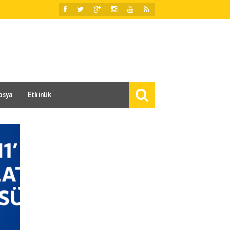
osya
Etkinlik