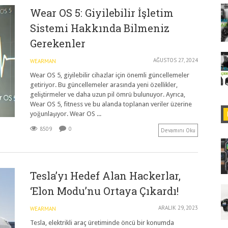
Wear OS 5: Giyilebilir İşletim
Sistemi Hakkında Bilmeniz
Gerekenler
AĞUSTOS 27, 2024
WEARMAN
Wear OS 5, giyilebilir cihazlar için önemli güncellemeler
getiriyor. Bu güncellemeler arasında yeni özellikler,
geliştirmeler ve daha uzun pil ömrü bulunuyor. Ayrıca,
Wear OS 5, fitness ve bu alanda toplanan veriler üzerine
yoğunlaşıyor. Wear OS ...
8509
0
Devamını Oku
Tesla’yı Hedef Alan Hackerlar,
‘Elon Modu’nu Ortaya Çıkardı!
ARALIK 29, 2023
WEARMAN
Tesla, elektrikli araç üretiminde öncü bir konumda