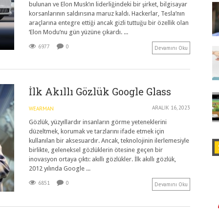
bulunan ve Elon Musk’ın liderliğindeki bir şirket, bilgisayar
korsanlarının saldırısına maruz kaldı. Hackerlar, Tesla’nın
araçlarına entegre ettiği ancak gizli tuttuğu bir özellik olan
‘Elon Modu’nu gün yüzüne çıkardı. ...
6977
0
Devamını Oku
İlk Akıllı Gözlük Google Glass
ARALIK 16, 2023
WEARMAN
Gözlük, yüzyıllardır insanların görme yeteneklerini
düzeltmek, korumak ve tarzlarını ifade etmek için
kullanılan bir aksesuardır. Ancak, teknolojinin ilerlemesiyle
birlikte, geleneksel gözlüklerin ötesine geçen bir
inovasyon ortaya çıktı: akıllı gözlükler. İlk akıllı gözlük,
2012 yılında Google ...
6851
0
Devamını Oku