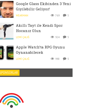
Google Glass Ekibinden 3 Yeni
Giyilebilir Geliyor!
WEARMAN
769
5
Akıllı Tayt ile Kendi Spor
Hocanız Olun
LEMI ÇALIĞ
924
5
Apple Watch’ta RPG Oyunu
Oynanabilecek
LEMI ÇALIĞ
990
5
SPONSORLAR