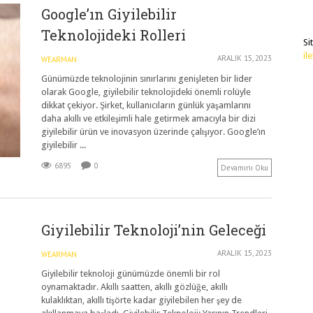
Google’ın Giyilebilir
Teknolojideki Rolleri
Si
il
ARALIK 15, 2023
WEARMAN
Günümüzde teknolojinin sınırlarını genişleten bir lider
olarak Google, giyilebilir teknolojideki önemli rolüyle
dikkat çekiyor. Şirket, kullanıcıların günlük yaşamlarını
daha akıllı ve etkileşimli hale getirmek amacıyla bir dizi
giyilebilir ürün ve inovasyon üzerinde çalışıyor. Google’ın
giyilebilir ...
6895
0
Devamını Oku
Giyilebilir Teknoloji’nin Geleceği
ARALIK 15, 2023
WEARMAN
Giyilebilir teknoloji günümüzde önemli bir rol
oynamaktadır. Akıllı saatten, akıllı gözlüğe, akıllı
kulaklıktan, akıllı tişörte kadar giyilebilen her şey de