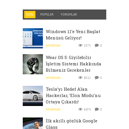
SON
POPÜLER
YORUMLAR
Windows 11’e Yeni Başlat
Menüsü Geliyor!
WEARMAN
5573
0
Wear OS 5: Giyilebilir
İşletim Sistemi Hakkında
Bilmeniz Gerekenler
WEARMAN
8512
0
Tesla’yı Hedef Alan
Hackerlar, ‘Elon Modu’nu
Ortaya Çıkardı!
WEARMAN
6979
0
İlk akıllı gözlük Google
Glass