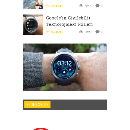
WEARMAN
6854
0
Google’ın Giyilebilir
Teknolojideki Rolleri
WEARMAN
6899
0
SPONSORLAR