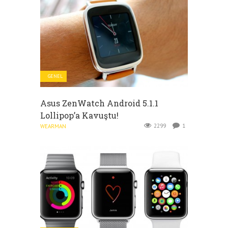
GENEL
Asus ZenWatch Android 5.1.1
Lollipop’a Kavuştu!
2299
1
WEARMAN