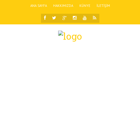
ANA SAYFA
HAKKIMIZDA
KÜNYE
İLETIŞIM