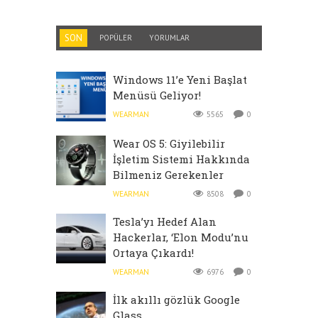
SON
POPÜLER
YORUMLAR
Windows 11’e Yeni Başlat
Menüsü Geliyor!
WEARMAN
5565
0
Wear OS 5: Giyilebilir
İşletim Sistemi Hakkında
Bilmeniz Gerekenler
WEARMAN
8508
0
Tesla’yı Hedef Alan
Hackerlar, ‘Elon Modu’nu
Ortaya Çıkardı!
WEARMAN
6976
0
İlk akıllı gözlük Google
Glass