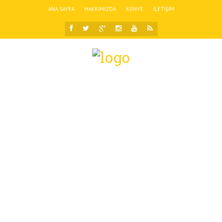
ANA SAYFA
HAKKIMIZDA
KÜNYE
İLETIŞIM