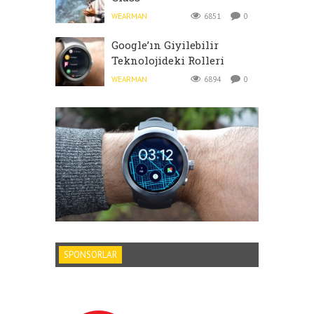
WEARMAN
6851
0
Google’ın Giyilebilir
Teknolojideki Rolleri
WEARMAN
6894
0
SPONSORLAR