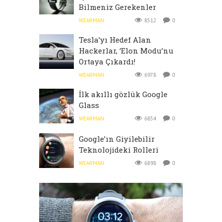
Bilmeniz Gerekenler
WEARMAN
8512
0
Tesla’yı Hedef Alan
Hackerlar, ‘Elon Modu’nu
Ortaya Çıkardı!
WEARMAN
6978
0
İlk akıllı gözlük Google
Glass
WEARMAN
6854
0
Google’ın Giyilebilir
Teknolojideki Rolleri
WEARMAN
6898
0