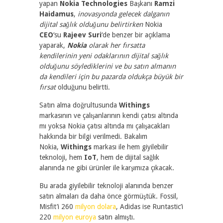
yapan
Nokia Technologies
Başkanı
Ramzi
Haidamus
,
inovasyonda gelecek dalganın
dijital sağlık olduğunu belirtirken
Nokia
CEO
‘su
Rajeev Suri
‘de benzer bir açıklama
yaparak,
Nokia
olarak her fırsatta
kendilerinin yeni odaklarının dijital sağlık
olduğunu söylediklerini ve bu satın almanın
da kendileri için bu pazarda oldukça büyük bir
fırsat
olduğunu belirtti.
Satın alma doğrultusunda
Withings
markasının ve çalışanlarının kendi çatısı altında
mı yoksa Nokia çatısı altında mı çalışacakları
hakkında bir bilgi verilmedi. Bakalım
Nokia,
Withings
markası ile hem giyilebilir
teknoloji, hem
IoT
, hem de dijital sağlık
alanında ne gibi ürünler ile karşımıza çıkacak.
Bu arada giyilebilir teknoloji alanında benzer
satın almaları da daha önce görmüştük. Fossil,
Misfit’i 260
milyon dolara
, Adidas ise Runtastic’i
220
milyon euroya
satın almıştı.