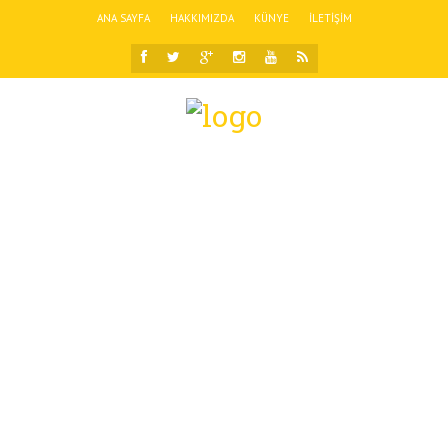
ANA SAYFA
HAKKIMIZDA
KÜNYE
İLETIŞIM