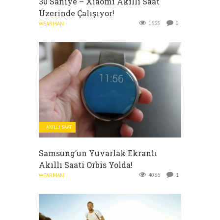
30 Saniye – Xiaomi Akıllı Saat
Üzerinde Çalışıyor!
1655
0
WEARMAN
AKILLI SAAT
Samsung’un Yuvarlak Ekranlı
Akıllı Saati Orbis Yolda!
4086
1
WEARMAN