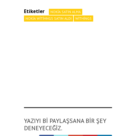
Etiketler
NOKIA SATIN ALMA
NOKIA WITIHNGS SATIN ALDI
WITHINGS
YAZIYI BI PAYLAŞSANA BIR ŞEY
DENEYECEĞIZ.