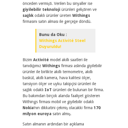
önceden vermişti. Verilen bu sinyaller ise
giyilebilir teknoloji
ürünleri geliştiren ve
sağlık
odaklı ürünler üreten
Withings
firmasını satın alması ile gerçeğe döndü.
Bunu da Oku :
Withings Activité Steel
Duyuruldu!
Bizim
Activité
model akıllı saatleri ile
tanıdığımız
Withings
firması aslında giyilebilir
ürünler ile birlikte akıllı termometre, akıllı
baskül, akıllı kamera, hava kalitesi ölçer,
tansiyon ölçer ve uyku takipçisi ürünleri ile
sağlık odaklı
IoT
ürünleri de bulunan bir firma.
Bu bakımdan birçok alanda faaliyet gösteren
Withings firması mobil ve giyilebilir odaklı
Nokia
‘nın dikkatini çekmiş olacakki firma
170
milyon euroya
satın almış.
Satın almanın ardından bir açıklama