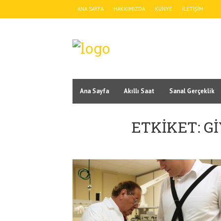
ANA SAYFA
HAKKIMIZDA
KÜNYE
İLETIŞIM
Ana Sayfa
Akıllı Saat
Sanal Gerçeklik
ETKIKET: G