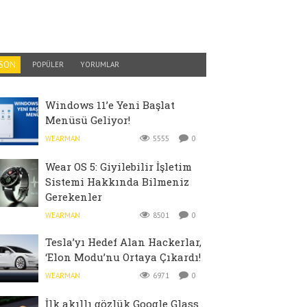
SON
POPÜLER
YORUMLAR
Windows 11’e Yeni Başlat
Menüsü Geliyor!
WEARMAN
5555
0
Wear OS 5: Giyilebilir İşletim
Sistemi Hakkında Bilmeniz
Gerekenler
WEARMAN
8501
0
Tesla’yı Hedef Alan Hackerlar,
‘Elon Modu’nu Ortaya Çıkardı!
WEARMAN
6971
0
İlk akıllı gözlük Google Glass