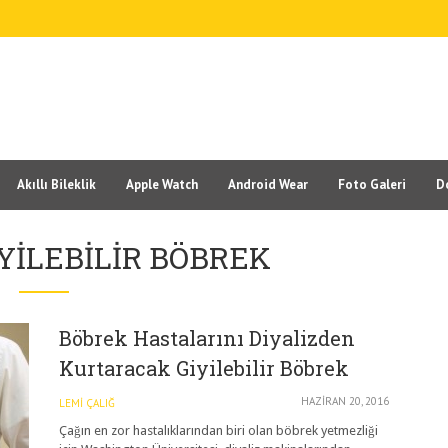
Akıllı Bileklik
Apple Watch
Android Wear
Foto Galeri
D
IYILEBILIR BÖBREK
Böbrek Hastalarını Diyalizden
Kurtaracak Giyilebilir Böbrek
HAZIRAN 20, 2016
LEMI ÇALIĞ
Çağın en zor hastalıklarından biri olan böbrek yetmezliği