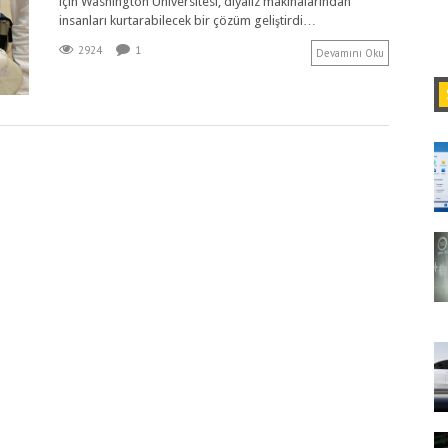
için Washington Üniversitesi, diyaliz makinalarından
insanları kurtarabilecek bir çözüm geliştirdi…
2924
1
Devamını Oku