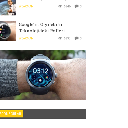
WEARMAN
6846
0
Google’ın Giyilebilir
Teknolojideki Rolleri
WEARMAN
6893
0
SPONSORLAR