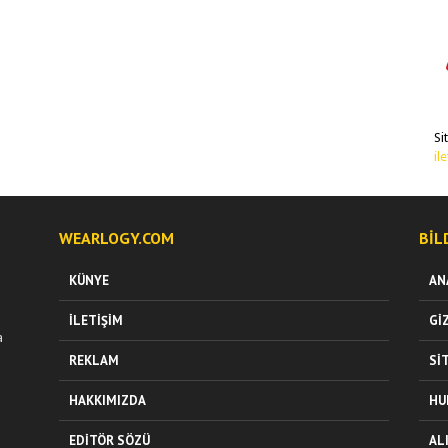
Si
il
WEARLOGY.COM
BIL
KÜNYE
AN
İLETIŞIM
GI
a
REKLAM
SI
HAKKIMIZDA
HU
EDITÖR SÖZÜ
AL