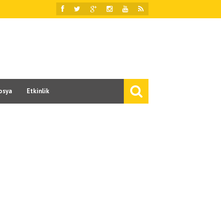
osya
Etkinlik