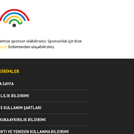
temize sponsor olabilirsiniz. Sponsorluk için bize
etişim
bölümünden ulaşabilirsiniz.
DIRIMLER
A SAYFA
ZLILIK BILDIRIMI
TE KULLANIM ŞARTLARI
KUKA AYKIRILIK BILDIRIMI
INTI VE YENIDEN KULLANMA BILDIRIMI