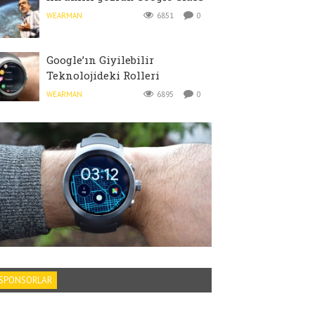
WEARMAN
6851
0
Google’ın Giyilebilir
Teknolojideki Rolleri
WEARMAN
6895
0
SPONSORLAR