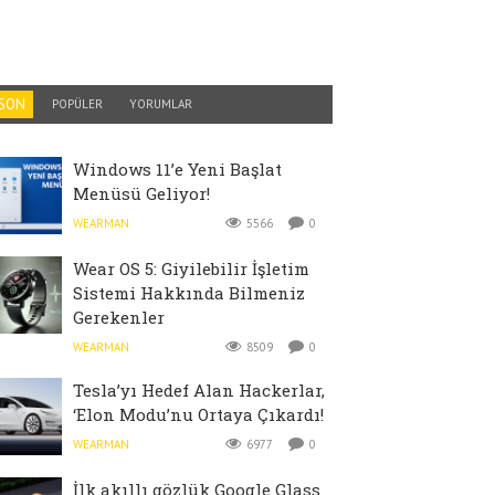
SON
POPÜLER
YORUMLAR
Windows 11’e Yeni Başlat
Menüsü Geliyor!
WEARMAN
5566
0
Wear OS 5: Giyilebilir İşletim
Sistemi Hakkında Bilmeniz
Gerekenler
WEARMAN
8509
0
Tesla’yı Hedef Alan Hackerlar,
‘Elon Modu’nu Ortaya Çıkardı!
WEARMAN
6977
0
İlk akıllı gözlük Google Glass