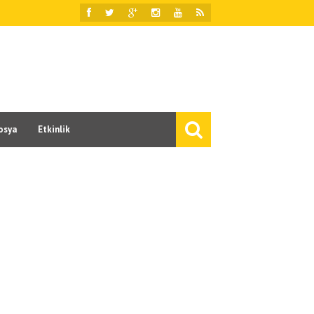
osya
Etkinlik