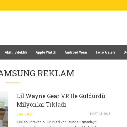
Akıllı Bileklik
Apple Watch
Android Wear
Foto Galeri
D
SAMSUNG REKLAM
Lil Wayne Gear VR Ile Güldürdü
Milyonlar Tıkladı
MART 15, 2016
LEMI ÇALIĞ
Giyilebilir teknoloji ürünleri konusunda uzmanlığını