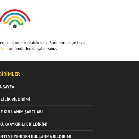
temize sponsor olabilirsiniz. Sponsorluk için bize
etişim
bölümünden ulaşabilirsiniz.
DIRIMLER
A SAYFA
ZLILIK BILDIRIMI
TE KULLANIM ŞARTLARI
KUKA AYKIRILIK BILDIRIMI
INTI VE YENIDEN KULLANMA BILDIRIMI