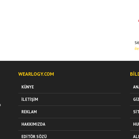
Si
il
WEARLOGY.COM
BIL
KÜNYE
AN
İLETIŞIM
GI
a
REKLAM
SI
HAKKIMIZDA
HU
EDITÖR SÖZÜ
AL