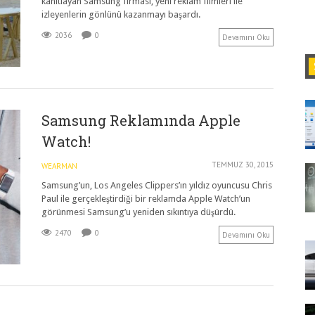
kanıtlayan Samsung firması, yeni reklam filmleri ile
izleyenlerin gönlünü kazanmayı başardı.
2036
0
Devamını Oku
Samsung Reklamında Apple
Watch!
TEMMUZ 30, 2015
WEARMAN
Samsung’un, Los Angeles Clippers’ın yıldız oyuncusu Chris
Paul ile gerçekleştirdiği bir reklamda Apple Watch’un
görünmesi Samsung’u yeniden sıkıntıya düşürdü.
2470
0
Devamını Oku