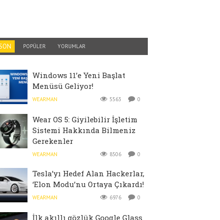
SON
POPÜLER
YORUMLAR
Windows 11’e Yeni Başlat
Menüsü Geliyor!
WEARMAN
5563
0
Wear OS 5: Giyilebilir İşletim
Sistemi Hakkında Bilmeniz
Gerekenler
WEARMAN
8506
0
Tesla’yı Hedef Alan Hackerlar,
‘Elon Modu’nu Ortaya Çıkardı!
WEARMAN
6976
0
İlk akıllı gözlük Google Glass