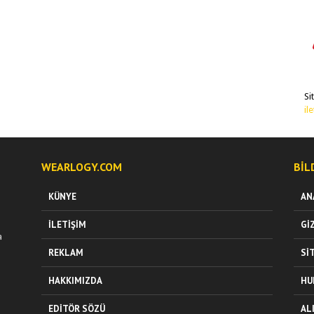
Si
il
WEARLOGY.COM
BIL
KÜNYE
AN
İLETIŞIM
GI
a
REKLAM
SI
HAKKIMIZDA
HU
EDITÖR SÖZÜ
AL