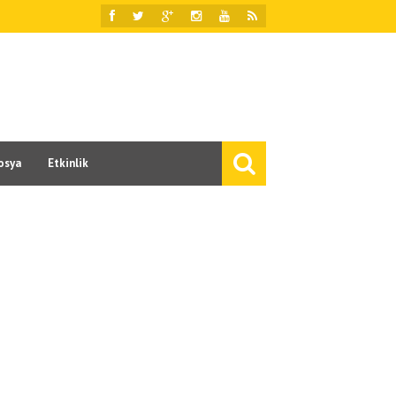
osya
Etkinlik