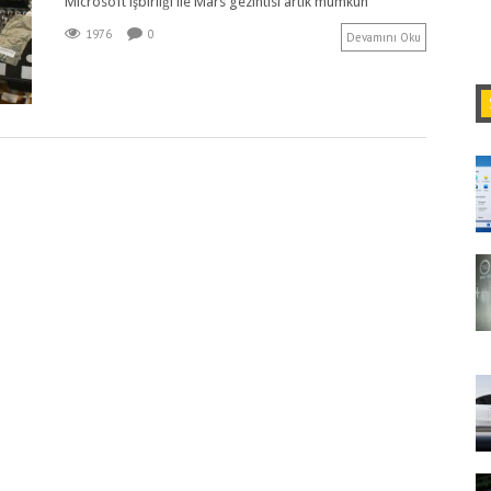
Microsoft işbirliği ile Mars gezintisi artık mümkün
1976
0
Devamını Oku