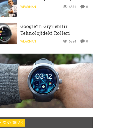
WEARMAN
6851
0
Google’ın Giyilebilir
Teknolojideki Rolleri
WEARMAN
6894
0
SPONSORLAR