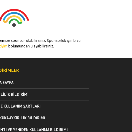
temize sponsor olabilirsiniz. Sponsorluk için bize
etişim
bölümünden ulaşabilirsiniz.
DIRIMLER
A SAYFA
ZLILIK BILDIRIMI
TE KULLANIM ŞARTLARI
KUKA AYKIRILIK BILDIRIMI
INTI VE YENIDEN KULLANMA BILDIRIMI