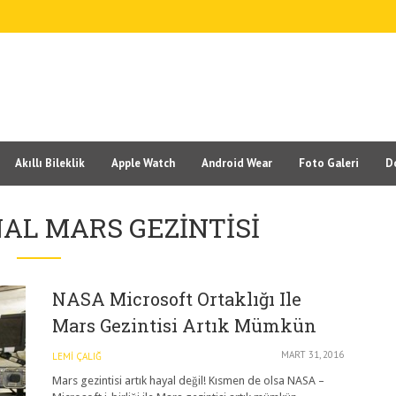
Akıllı Bileklik
Apple Watch
Android Wear
Foto Galeri
D
NAL MARS GEZINTISI
NASA Microsoft Ortaklığı Ile
Mars Gezintisi Artık Mümkün
MART 31, 2016
LEMI ÇALIĞ
Mars gezintisi artık hayal değil! Kısmen de olsa NASA –