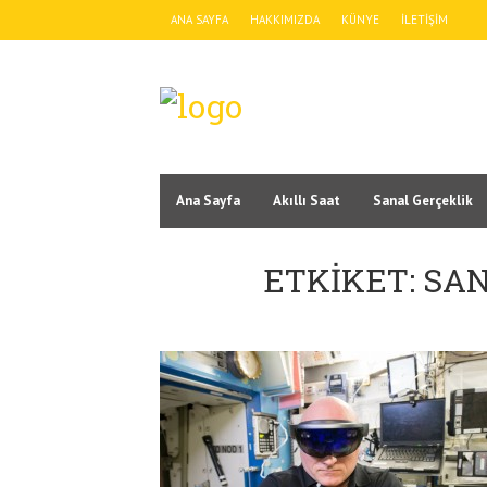
ANA SAYFA
HAKKIMIZDA
KÜNYE
İLETIŞIM
Ana Sayfa
Akıllı Saat
Sanal Gerçeklik
ETKIKET: SA