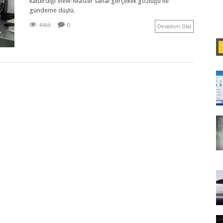
kaldırdığı View-Master sanal gerçeklik gözlüğü ile
gündeme düştü.
4466
0
Devamını Oku