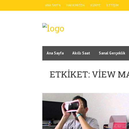
ANA SAYFA
HAKKIMIZDA
KÜNYE
İLETIŞIM
Ana Sayfa
Akıllı Saat
Sanal Gerçeklik
ETKIKET: VIEW M