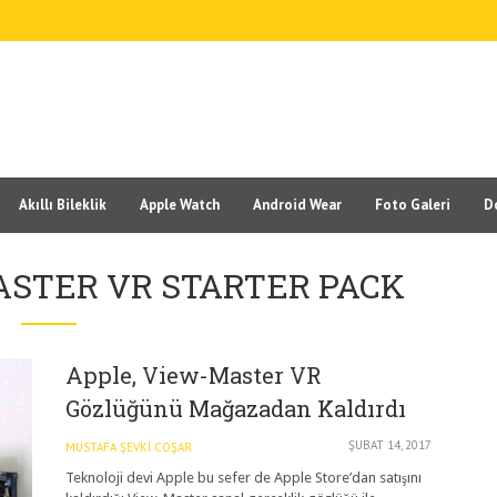
Akıllı Bileklik
Apple Watch
Android Wear
Foto Galeri
D
ASTER VR STARTER PACK
Apple, View-Master VR
Gözlüğünü Mağazadan Kaldırdı
ŞUBAT 14, 2017
MUSTAFA ŞEVKI COŞAR
Teknoloji devi Apple bu sefer de Apple Store’dan satışını