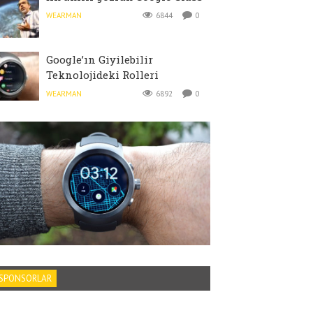
WEARMAN
6844
0
Google’ın Giyilebilir
Teknolojideki Rolleri
WEARMAN
6892
0
SPONSORLAR