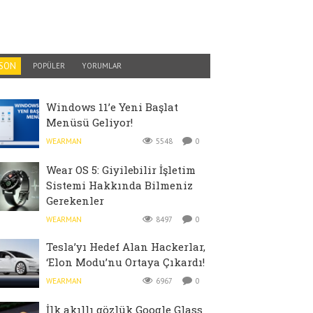
SON
POPÜLER
YORUMLAR
Windows 11’e Yeni Başlat
Menüsü Geliyor!
WEARMAN
5548
0
Wear OS 5: Giyilebilir İşletim
Sistemi Hakkında Bilmeniz
Gerekenler
WEARMAN
8497
0
Tesla’yı Hedef Alan Hackerlar,
‘Elon Modu’nu Ortaya Çıkardı!
WEARMAN
6967
0
İlk akıllı gözlük Google Glass