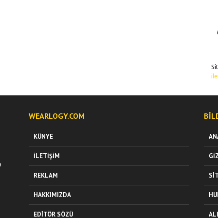
Si
il
WEARLOGY.COM
BIL
KÜNYE
AN
İLETIŞIM
GI
a
REKLAM
SI
HAKKIMIZDA
HU
EDITÖR SÖZÜ
AL