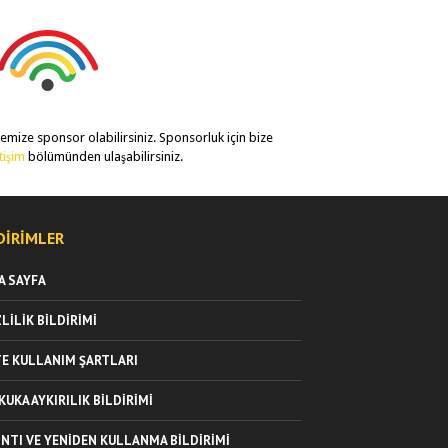
temize sponsor olabilirsiniz. Sponsorluk için bize
etişim
bölümünden ulaşabilirsiniz.
DIRIMLER
A SAYFA
ZLILIK BILDIRIMI
TE KULLANIM ŞARTLARI
KUKA AYKIRILIK BILDIRIMI
INTI VE YENIDEN KULLANMA BILDIRIMI