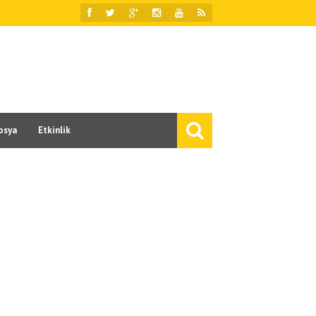
osya
Etkinlik