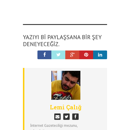
YAZIYI BI PAYLAŞSANA BIR ŞEY
DENEYECEĞIZ.
Lemi Çalığ
İnternet Gazeteciliği mezunu,