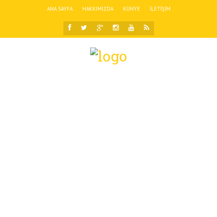
ANA SAYFA
HAKKIMIZDA
KÜNYE
İLETIŞIM