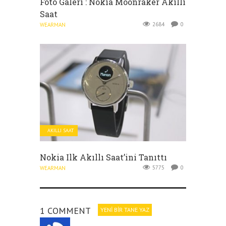
Foto Galeri : Nokia Moonraker Akıllı
Saat
2684
0
WEARMAN
AKILLI SAAT
Nokia Ilk Akıllı Saat’ini Tanıttı
5775
0
WEARMAN
1 COMMENT
YENI BIR TANE YAZ