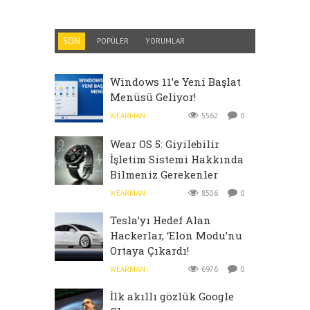
SON
POPÜLER
YORUMLAR
Windows 11’e Yeni Başlat
Menüsü Geliyor!
WEARMAN
5562
0
Wear OS 5: Giyilebilir
İşletim Sistemi Hakkında
Bilmeniz Gerekenler
WEARMAN
8506
0
Tesla’yı Hedef Alan
Hackerlar, ‘Elon Modu’nu
Ortaya Çıkardı!
WEARMAN
6976
0
İlk akıllı gözlük Google