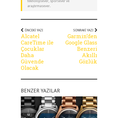
teknolojisever, sporsever ve
araştırmasever.
ÖNCEKI YAZI
SONRAKI YAZI
Alcatel
Garmin’den
CareTime ile
Google Glass
Çocuklar
Benzeri
Daha
Akıllı
Güvende
Gözlük
Olacak
BENZER YAZILAR