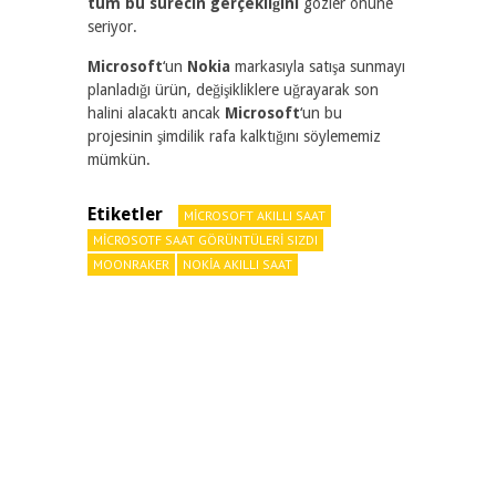
tüm bu sürecin gerçekliğini
gözler önüne
seriyor.
Microsoft
‘un
Nokia
markasıyla satışa sunmayı
planladığı ürün, değişikliklere uğrayarak son
halini alacaktı ancak
Microsoft
‘un bu
projesinin şimdilik rafa kalktığını söylememiz
mümkün.
Etiketler
MICROSOFT AKILLI SAAT
MICROSOTF SAAT GÖRÜNTÜLERI SIZDI
MOONRAKER
NOKIA AKILLI SAAT