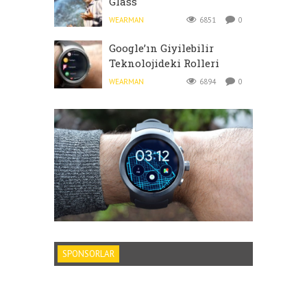
Glass
WEARMAN
6851
0
Google’ın Giyilebilir
Teknolojideki Rolleri
WEARMAN
6894
0
SPONSORLAR