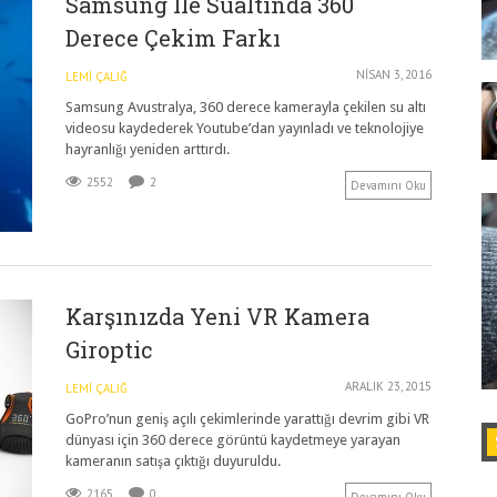
Samsung Ile Sualtında 360
Derece Çekim Farkı
NISAN 3, 2016
LEMI ÇALIĞ
Samsung Avustralya, 360 derece kamerayla çekilen su altı
videosu kaydederek Youtube’dan yayınladı ve teknolojiye
hayranlığı yeniden arttırdı.
2552
2
Devamını Oku
Karşınızda Yeni VR Kamera
Giroptic
ARALIK 23, 2015
LEMI ÇALIĞ
GoPro’nun geniş açılı çekimlerinde yarattığı devrim gibi VR
dünyası için 360 derece görüntü kaydetmeye yarayan
kameranın satışa çıktığı duyuruldu.
2165
0