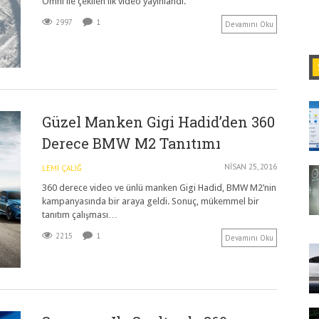
Omni ile çekilen ilk video yayınlandı.
2997
1
Devamını Oku
Güzel Manken Gigi Hadid’den 360
Derece BMW M2 Tanıtımı
NISAN 25, 2016
LEMI ÇALIĞ
360 derece video ve ünlü manken Gigi Hadid, BMW M2’nin
kampanyasında bir araya geldi. Sonuç, mükemmel bir
tanıtım çalışması…
2215
1
Devamını Oku