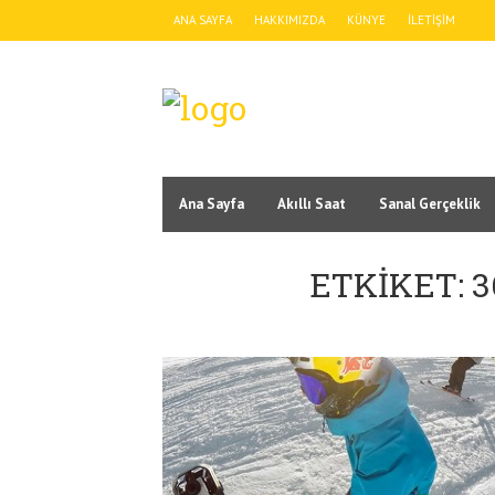
ANA SAYFA
HAKKIMIZDA
KÜNYE
İLETIŞIM
Ana Sayfa
Akıllı Saat
Sanal Gerçeklik
ETKIKET: 