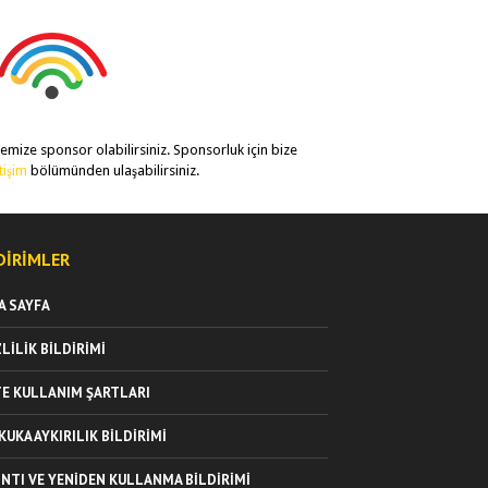
temize sponsor olabilirsiniz. Sponsorluk için bize
etişim
bölümünden ulaşabilirsiniz.
DIRIMLER
A SAYFA
ZLILIK BILDIRIMI
TE KULLANIM ŞARTLARI
KUKA AYKIRILIK BILDIRIMI
INTI VE YENIDEN KULLANMA BILDIRIMI