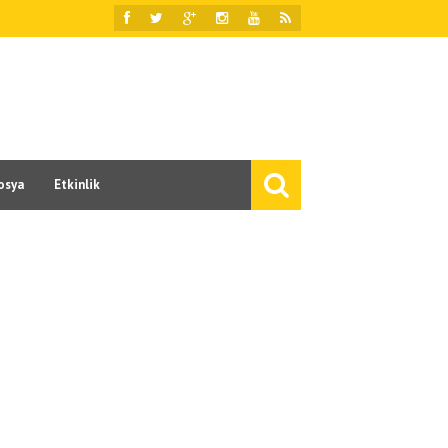
osya
Etkinlik