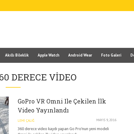
Akıllı Bileklik
Apple Watch
Android Wear
Foto Galeri
D
360 DERECE VIDEO
GoPro VR Omni Ile Çekilen İlk
Video Yayınlandı
MAYIS 9, 2016
LEMI ÇALIĞ
360 derece video kaydı yapan Go Pro’nun yeni modeli