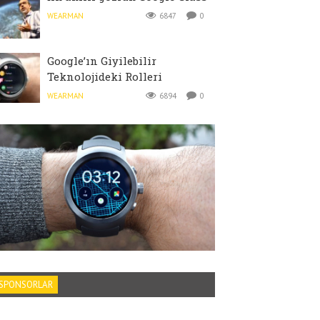
WEARMAN
6847
0
Google’ın Giyilebilir
Teknolojideki Rolleri
WEARMAN
6894
0
SPONSORLAR