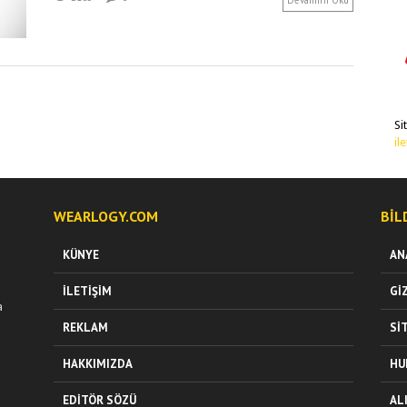
Devamını Oku
Si
il
WEARLOGY.COM
BIL
KÜNYE
AN
İLETIŞIM
GI
a
REKLAM
SI
HAKKIMIZDA
HU
EDITÖR SÖZÜ
AL