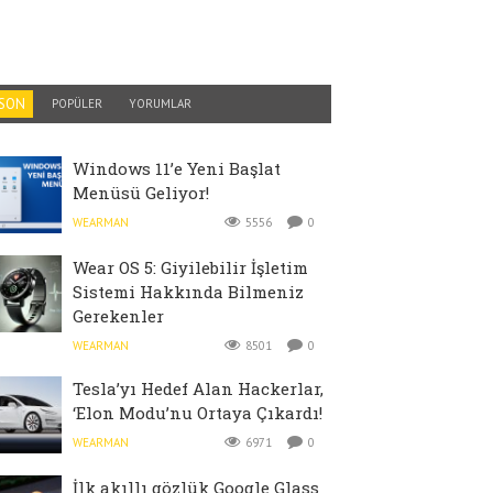
SON
POPÜLER
YORUMLAR
Windows 11’e Yeni Başlat
Menüsü Geliyor!
WEARMAN
5556
0
Wear OS 5: Giyilebilir İşletim
Sistemi Hakkında Bilmeniz
Gerekenler
WEARMAN
8501
0
Tesla’yı Hedef Alan Hackerlar,
‘Elon Modu’nu Ortaya Çıkardı!
WEARMAN
6971
0
İlk akıllı gözlük Google Glass