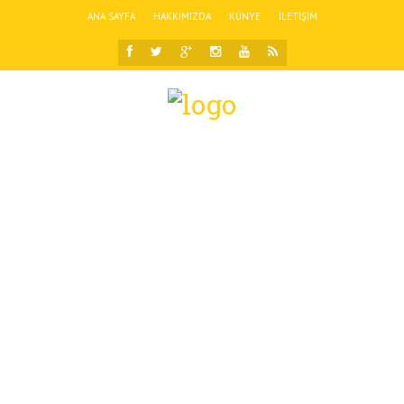
ANA SAYFA
HAKKIMIZDA
KÜNYE
İLETIŞIM