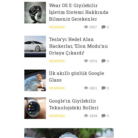
Wear OS 5: Giyilebilir
İşletim Sistemi Hakkında
Bilmeniz Gerekenler
WEARMAN
8507
0
Tesla’yı Hedef Alan
Hackerlar, ‘Elon Modu’nu
Ortaya Çıkardı!
WEARMAN
6976
0
İlk akıllı gözlük Google
Glass
WEARMAN
6851
0
Google’ın Giyilebilir
Teknolojideki Rolleri
WEARMAN
6894
0