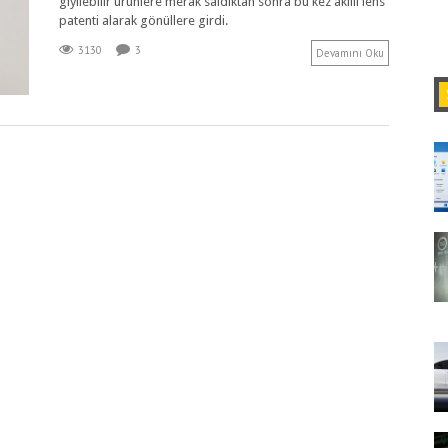
giyilebilir ürünlere merak saldıktan sonra bu kez akıllı lens
patenti alarak gönüllere girdi.
3130
3
Devamını Oku