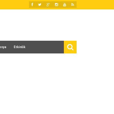
osya
Etkinlik