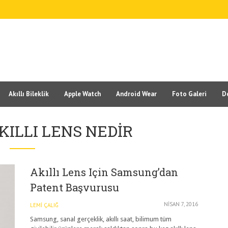
Akıllı Bileklik
Apple Watch
Android Wear
Foto Galeri
D
KILLI LENS NEDIR
Akıllı Lens Için Samsung’dan
Patent Başvurusu
NISAN 7, 2016
LEMI ÇALIĞ
Samsung, sanal gerçeklik, akıllı saat, bilimum tüm