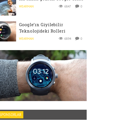
WEARMAN
6847
0
Google’ın Giyilebilir
Teknolojideki Rolleri
WEARMAN
6894
0
SPONSORLAR