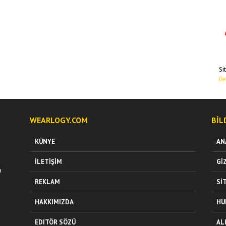
Si
il
WEARLOGY.COM
BIL
KÜNYE
AN
İLETIŞIM
GI
a
REKLAM
SI
HAKKIMIZDA
HU
EDITÖR SÖZÜ
AL