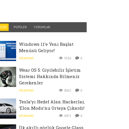
SON
POPÜLER
YORUMLAR
Windows 11’e Yeni Başlat
Menüsü Geliyor!
WEARMAN
5556
0
Wear OS 5: Giyilebilir İşletim
Sistemi Hakkında Bilmeniz
Gerekenler
WEARMAN
8502
0
Tesla’yı Hedef Alan Hackerlar,
‘Elon Modu’nu Ortaya Çıkardı!
WEARMAN
6972
0
İlk akıllı gözlük Google Glass