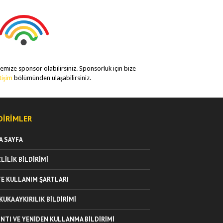
temize sponsor olabilirsiniz. Sponsorluk için bize
etişim
bölümünden ulaşabilirsiniz.
DIRIMLER
A SAYFA
ZLILIK BILDIRIMI
TE KULLANIM ŞARTLARI
KUKA AYKIRILIK BILDIRIMI
INTI VE YENIDEN KULLANMA BILDIRIMI