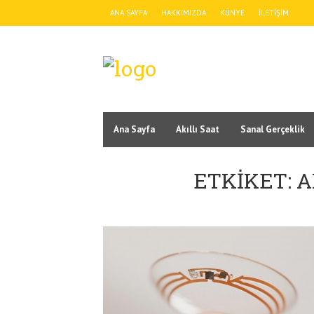
ANA SAYFA
HAKKIMIZDA
KÜNYE
İLETIŞIM
Ana Sayfa
Akıllı Saat
Sanal Gerçeklik
ETKIKET: A