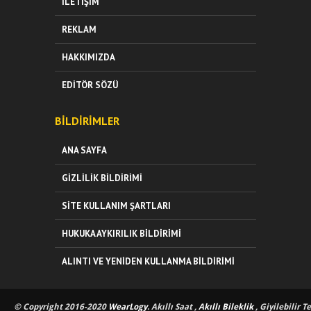
İLETIŞIM
REKLAM
HAKKIMIZDA
EDITÖR SÖZÜ
BILDIRIMLER
ANA SAYFA
GIZLILIK BILDIRIMI
SITE KULLANIM ŞARTLARI
HUKUKA AYKIRILIK BILDIRIMI
ALINTI VE YENIDEN KULLANMA BILDIRIMI
© Copyright 2016-2020
WearLogy
. Akıllı Saat ,
Akıllı Bileklik
, Giyilebilir T