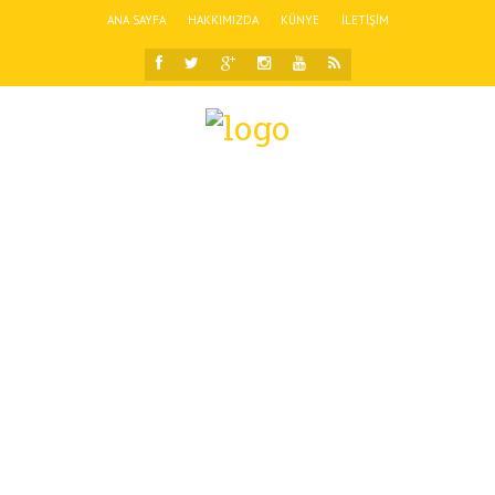
ANA SAYFA
HAKKIMIZDA
KÜNYE
İLETIŞIM