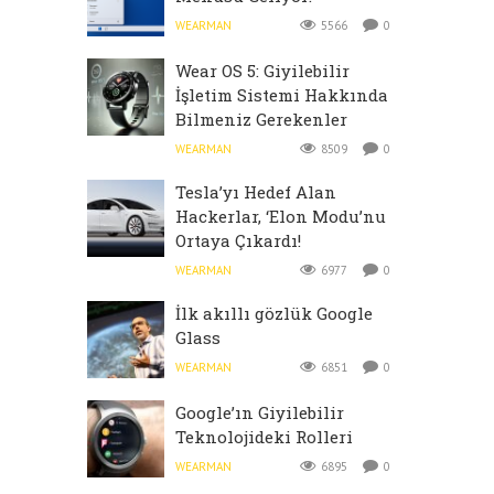
WEARMAN
5566
0
Wear OS 5: Giyilebilir
İşletim Sistemi Hakkında
Bilmeniz Gerekenler
WEARMAN
8509
0
Tesla’yı Hedef Alan
Hackerlar, ‘Elon Modu’nu
Ortaya Çıkardı!
WEARMAN
6977
0
İlk akıllı gözlük Google
Glass
WEARMAN
6851
0
Google’ın Giyilebilir
Teknolojideki Rolleri
WEARMAN
6895
0