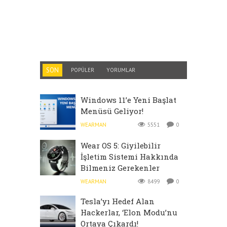
SON
POPÜLER
YORUMLAR
Windows 11’e Yeni Başlat
Menüsü Geliyor!
WEARMAN
5551
0
Wear OS 5: Giyilebilir
İşletim Sistemi Hakkında
Bilmeniz Gerekenler
WEARMAN
8499
0
Tesla’yı Hedef Alan
Hackerlar, ‘Elon Modu’nu
Ortaya Çıkardı!