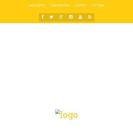
ANA SAYFA
HAKKIMIZDA
KÜNYE
İLETIŞIM