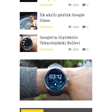
WEARMAN
6970
0
İlk akıllı gözlük Google
Glass
WEARMAN
6846
0
Google’ın Giyilebilir
Teknolojideki Rolleri
WEARMAN
6893
0