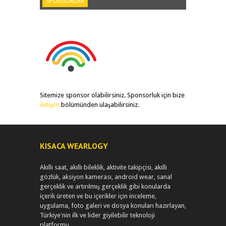
SPONSORLAR
Sitemize sponsor olabilirsiniz. Sponsorluk için bize
iletişim
bölümünden ulaşabilirsiniz.
KISACA WEARLOGY
Akıllı saat, akıllı bileklik, aktivite takipçisi, akıllı
gözlük, aksiyon kamerası, android wear, sanal
gerçeklik ve artırılmış gerçeklik gibi konularda
içerik üreten ve bu içerikler için inceleme,
uygulama, foto galeri ve dosya konuları hazırlayan,
Türkiye'nin ilk ve lider giyilebilir teknoloji
platformu.