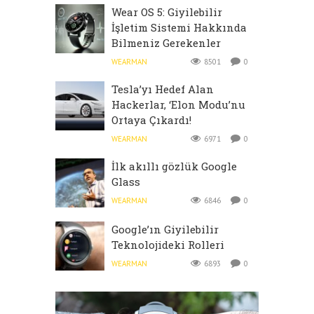
Wear OS 5: Giyilebilir
İşletim Sistemi Hakkında
Bilmeniz Gerekenler
WEARMAN
8501
0
Tesla’yı Hedef Alan
Hackerlar, ‘Elon Modu’nu
Ortaya Çıkardı!
WEARMAN
6971
0
İlk akıllı gözlük Google
Glass
WEARMAN
6846
0
Google’ın Giyilebilir
Teknolojideki Rolleri
WEARMAN
6893
0