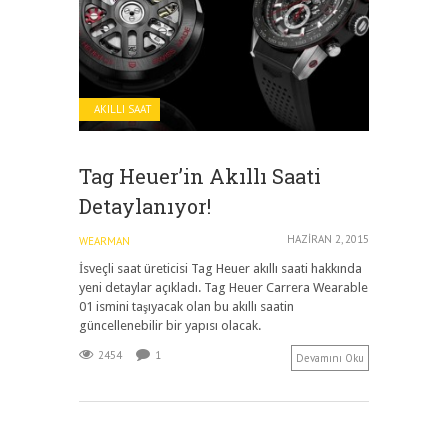
AKILLI SAAT
Tag Heuer’in Akıllı Saati
Detaylanıyor!
HAZIRAN 2, 2015
WEARMAN
İsveçli saat üreticisi Tag Heuer akıllı saati hakkında
yeni detaylar açıkladı. Tag Heuer Carrera Wearable
01 ismini taşıyacak olan bu akıllı saatin
güncellenebilir bir yapısı olacak.
2454
1
Devamını Oku