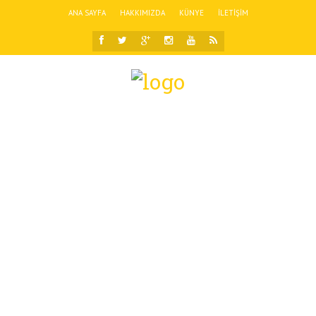
ANA SAYFA
HAKKIMIZDA
KÜNYE
İLETIŞIM