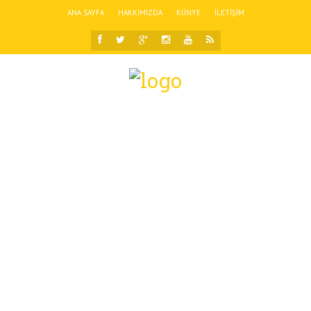
ANA SAYFA
HAKKIMIZDA
KÜNYE
İLETIŞIM