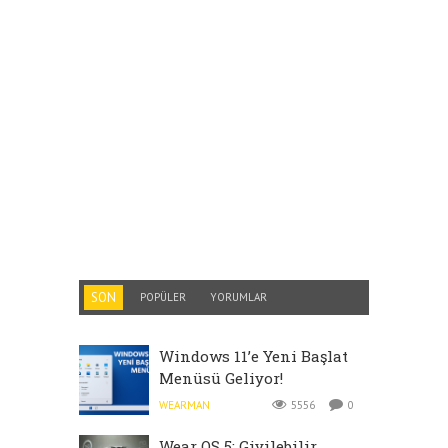
SON
POPÜLER
YORUMLAR
Windows 11’e Yeni Başlat
Menüsü Geliyor!
WEARMAN
5556
0
Wear OS 5: Giyilebilir