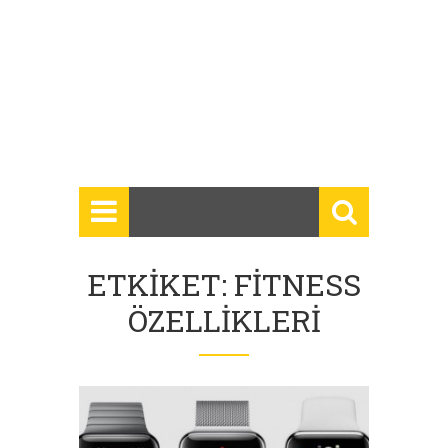
ETKIKET: FITNESS
ÖZELLIKLERI