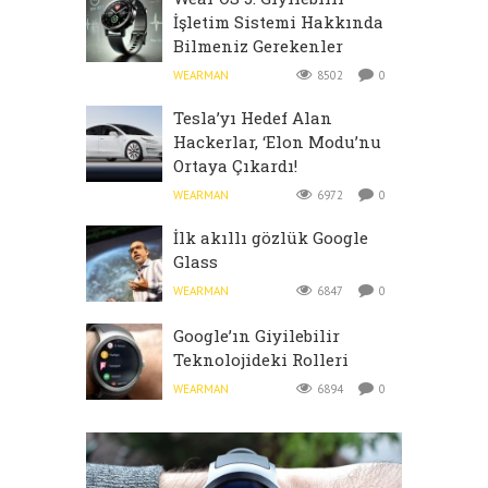
İşletim Sistemi Hakkında
Bilmeniz Gerekenler
WEARMAN
8502
0
Tesla’yı Hedef Alan
Hackerlar, ‘Elon Modu’nu
Ortaya Çıkardı!
WEARMAN
6972
0
İlk akıllı gözlük Google
Glass
WEARMAN
6847
0
Google’ın Giyilebilir
Teknolojideki Rolleri
WEARMAN
6894
0