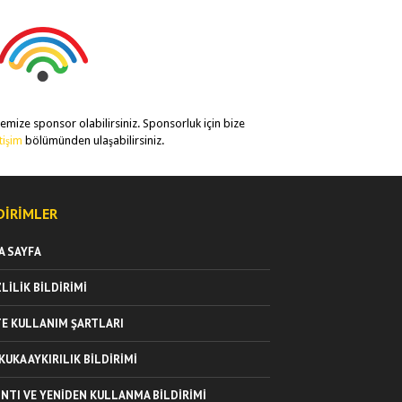
temize sponsor olabilirsiniz. Sponsorluk için bize
etişim
bölümünden ulaşabilirsiniz.
DIRIMLER
A SAYFA
ZLILIK BILDIRIMI
TE KULLANIM ŞARTLARI
KUKA AYKIRILIK BILDIRIMI
INTI VE YENIDEN KULLANMA BILDIRIMI