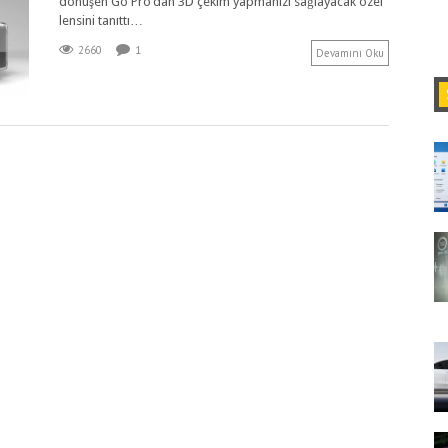
dönüşen Go Pro’dan 3D çekim yapmanızı sağlayacak özel
lensini tanıttı…
2660
1
Devamını Oku