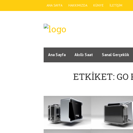
ANA SAYFA
HAKKIMIZDA
KÜNYE
İLETIŞIM
Ana Sayfa
Akıllı Saat
Sanal Gerçeklik
ETKIKET: GO