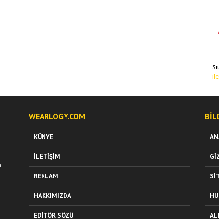
Si
il
WEARLOGY.COM
BIL
KÜNYE
AN
İLETIŞIM
GI
a
REKLAM
SI
HAKKIMIZDA
HU
EDITÖR SÖZÜ
AL