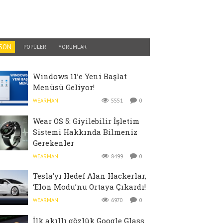
SON
POPÜLER
YORUMLAR
Windows 11’e Yeni Başlat
Menüsü Geliyor!
WEARMAN
5551
0
Wear OS 5: Giyilebilir İşletim
Sistemi Hakkında Bilmeniz
Gerekenler
WEARMAN
8499
0
Tesla’yı Hedef Alan Hackerlar,
‘Elon Modu’nu Ortaya Çıkardı!
WEARMAN
6970
0
İlk akıllı gözlük Google Glass