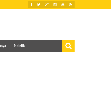
osya
Etkinlik