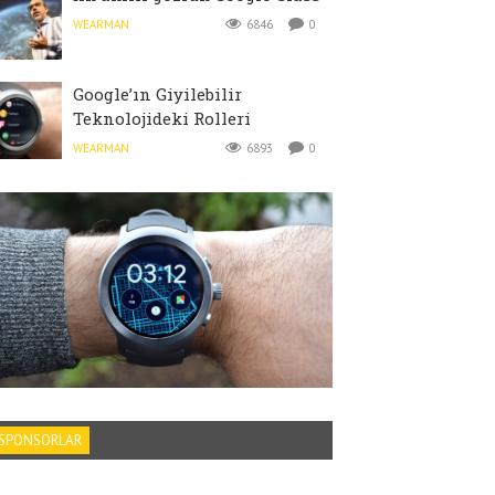
WEARMAN
6846
0
Google’ın Giyilebilir
Teknolojideki Rolleri
WEARMAN
6893
0
SPONSORLAR