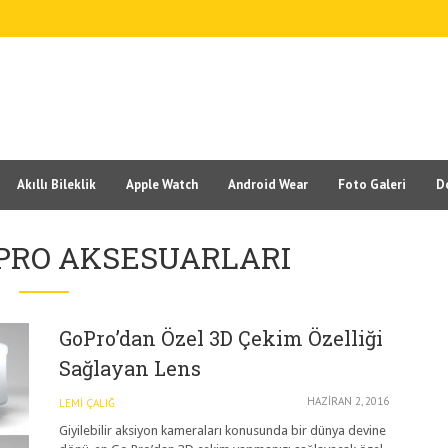
Akıllı Bileklik
Apple Watch
Android Wear
Foto Galeri
D
 PRO AKSESUARLARI
GoPro’dan Özel 3D Çekim Özelliği
Sağlayan Lens
HAZIRAN 2, 2016
LEMI ÇALIĞ
Giyilebilir aksiyon kameraları konusunda bir dünya devine