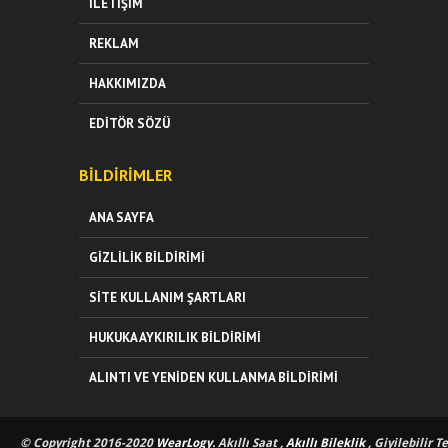
İLETIŞIM
REKLAM
HAKKIMIZDA
EDITÖR SÖZÜ
BILDIRIMLER
ANA SAYFA
GIZLILIK BILDIRIMI
SITE KULLANIM ŞARTLARI
HUKUKA AYKIRILIK BILDIRIMI
ALINTI VE YENIDEN KULLANMA BILDIRIMI
© Copyright 2016-2020
WearLogy
. Akıllı Saat ,
Akıllı Bileklik
, Giyilebilir T