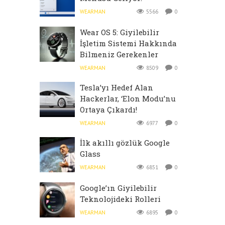
WEARMAN
5566
0
Wear OS 5: Giyilebilir
İşletim Sistemi Hakkında
Bilmeniz Gerekenler
WEARMAN
8509
0
Tesla’yı Hedef Alan
Hackerlar, ‘Elon Modu’nu
Ortaya Çıkardı!
WEARMAN
6977
0
İlk akıllı gözlük Google
Glass
WEARMAN
6851
0
Google’ın Giyilebilir
Teknolojideki Rolleri
WEARMAN
6895
0