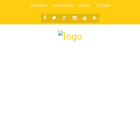
ANA SAYFA
HAKKIMIZDA
KÜNYE
İLETIŞIM