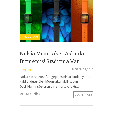
AKILLI SAAT
Nokia Moonraker Aslında
Bitmemiş! Sızdırma Var…
HAZIRAN 22, 2016
LEMI ÇALIĞ
Nokia’nın Microsoft’a geçmesinin ardından yarıda
kaldığı düşünülen Moonraker akıllı saatin
özelliklerini gösteren bir gif ortaya çıktı…
2868
0
Devamını Oku