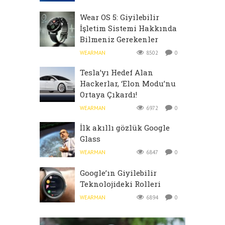
Wear OS 5: Giyilebilir
İşletim Sistemi Hakkında
Bilmeniz Gerekenler
WEARMAN
8502
0
Tesla’yı Hedef Alan
Hackerlar, ‘Elon Modu’nu
Ortaya Çıkardı!
WEARMAN
6972
0
İlk akıllı gözlük Google
Glass
WEARMAN
6847
0
Google’ın Giyilebilir
Teknolojideki Rolleri
WEARMAN
6894
0