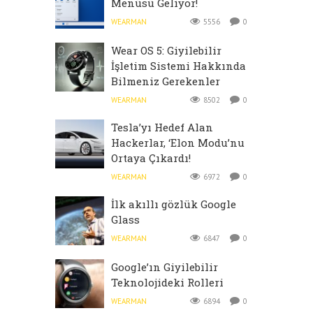
Menüsü Geliyor!
WEARMAN
5556
0
Wear OS 5: Giyilebilir
İşletim Sistemi Hakkında
Bilmeniz Gerekenler
WEARMAN
8502
0
Tesla’yı Hedef Alan
Hackerlar, ‘Elon Modu’nu
Ortaya Çıkardı!
WEARMAN
6972
0
İlk akıllı gözlük Google
Glass
WEARMAN
6847
0
Google’ın Giyilebilir
Teknolojideki Rolleri
WEARMAN
6894
0