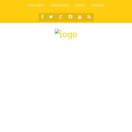
ANA SAYFA
HAKKIMIZDA
KÜNYE
İLETIŞIM