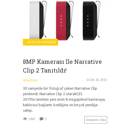
AKSIYON KAMERASI
8MP Kamerası Ile Narrative
Clip 2 Tanıtıldı!
OCAK 10, 2015
WEARMAN
30 saniyede bir fotoğraf çeken Narrative Clip
yenilendi. Narrative Clip 2 olarakCES
2015’te tanıtılan yeni ürün 8 megapiksel kameraya,
kablosuz bağlantı özelliğine ve birçok yeniliğe
sahip.
3967
3
Devamını Oku