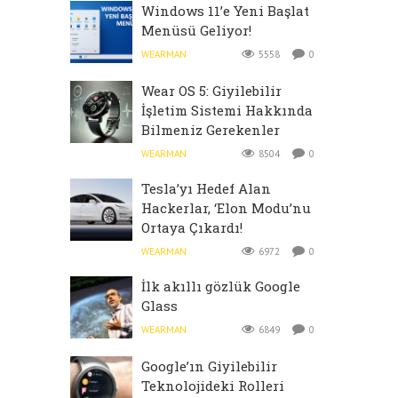
Windows 11’e Yeni Başlat
Menüsü Geliyor!
WEARMAN
5558
0
Wear OS 5: Giyilebilir
İşletim Sistemi Hakkında
Bilmeniz Gerekenler
WEARMAN
8504
0
Tesla’yı Hedef Alan
Hackerlar, ‘Elon Modu’nu
Ortaya Çıkardı!
WEARMAN
6972
0
İlk akıllı gözlük Google
Glass
WEARMAN
6849
0
Google’ın Giyilebilir
Teknolojideki Rolleri