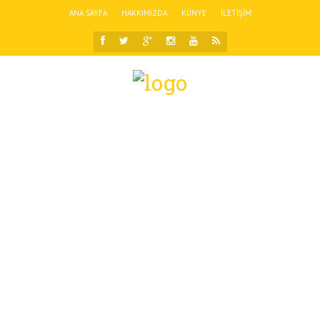
ANA SAYFA
HAKKIMIZDA
KÜNYE
İLETIŞIM