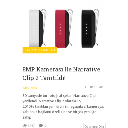
AKSIYON KAMERASI
8MP Kamerası Ile Narrative
Clip 2 Tanıtıldı!
OCAK 10, 2015
WEARMAN
30 saniyede bir fotoğraf çeken Narrative Clip
yenilendi. Narrative Clip 2 olarakCES
2015’te tanıtılan yeni ürün 8 megapiksel kameraya,
kablosuz bağlantı özelliğine ve birçok yeniliğe
sahip.
3967
3
Devamını Oku