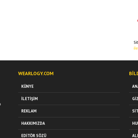
Si
il
WEARLOGY.COM
BIL
KÜNYE
AN
İLETIŞIM
GI
a
REKLAM
SI
HAKKIMIZDA
HU
EDITÖR SÖZÜ
AL