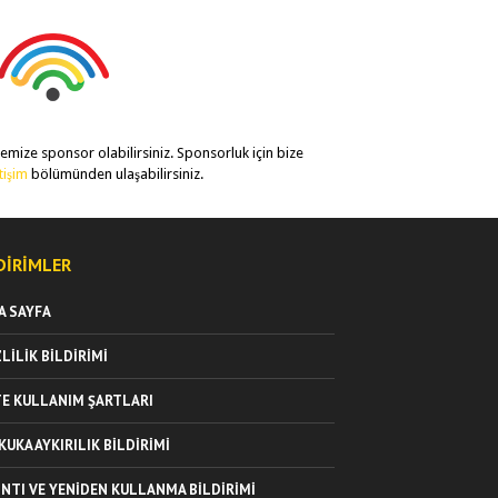
temize sponsor olabilirsiniz. Sponsorluk için bize
etişim
bölümünden ulaşabilirsiniz.
DIRIMLER
A SAYFA
ZLILIK BILDIRIMI
TE KULLANIM ŞARTLARI
KUKA AYKIRILIK BILDIRIMI
INTI VE YENIDEN KULLANMA BILDIRIMI