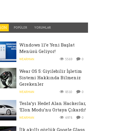
SON
POPÜLER
YORUMLAR
Windows 11’e Yeni Başlat
Menüsü Geliyor!
WEARMAN
5569
0
Wear OS 5: Giyilebilir İşletim
Sistemi Hakkında Bilmeniz
Gerekenler
WEARMAN
8510
0
Tesla’yı Hedef Alan Hackerlar,
‘Elon Modu’nu Ortaya Çıkardı!
WEARMAN
6978
0
İlk akıllı gözlük Google Glass