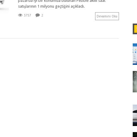
pazarda iyi bir konumda bulunan Pebble akıllı saat
satışlarının 1 milyonu geçtiğini açıkladı.
3757
2
Devamını Oku