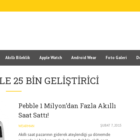
Akıllı Bileklik
Apple Watch
Android Wear
Foto Galeri
D
E 25 BIN GELIŞTIRICI
Pebble 1 Milyon’dan Fazla Akıllı
Saat Sattı!
ŞUBAT 7, 2015
WEARMAN
Akıllı saat pazarının giderek ateşlendiği şu dönemde