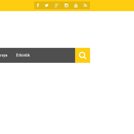
osya
Etkinlik