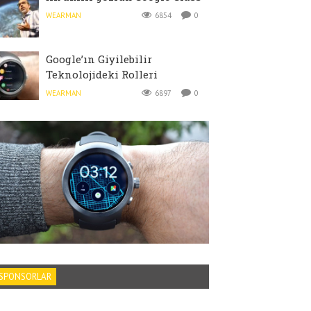
WEARMAN
6854
0
Google’ın Giyilebilir
Teknolojideki Rolleri
WEARMAN
6897
0
SPONSORLAR