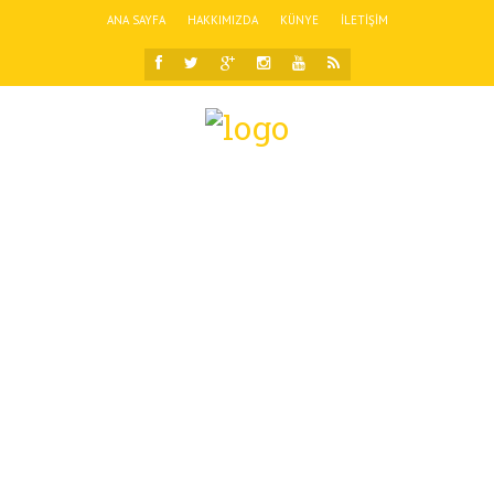
ANA SAYFA
HAKKIMIZDA
KÜNYE
İLETIŞIM