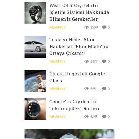
Wear OS 5: Giyilebilir
İşletim Sistemi Hakkında
Bilmeniz Gerekenler
WEARMAN
8509
0
Tesla’yı Hedef Alan
Hackerlar, ‘Elon Modu’nu
Ortaya Çıkardı!
WEARMAN
6977
0
İlk akıllı gözlük Google
Glass
WEARMAN
6851
0
Google’ın Giyilebilir
Teknolojideki Rolleri
WEARMAN
6895
0