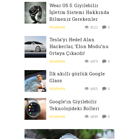
Wear OS 5: Giyilebilir
İşletim Sistemi Hakkında
Bilmeniz Gerekenler
WEARMAN
8512
0
Tesla’yı Hedef Alan
Hackerlar, ‘Elon Modu’nu
Ortaya Çıkardı!
WEARMAN
6979
0
İlk akıllı gözlük Google
Glass
WEARMAN
6855
0
Google’ın Giyilebilir
Teknolojideki Rolleri
WEARMAN
6899
0