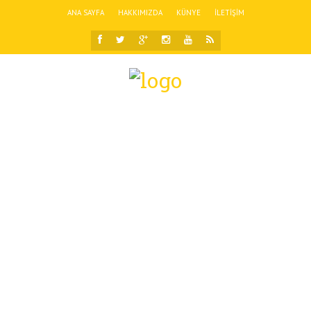
ANA SAYFA
HAKKIMIZDA
KÜNYE
İLETIŞIM