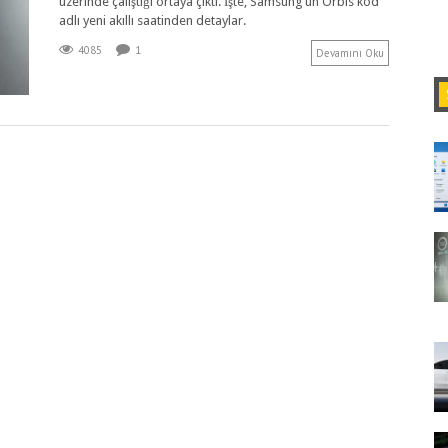
üzerinde çalıştığı ortaya çıktı. İşte, Samsung’un Orbis kod
adlı yeni akıllı saatinden detaylar.
4085
1
Devamını Oku