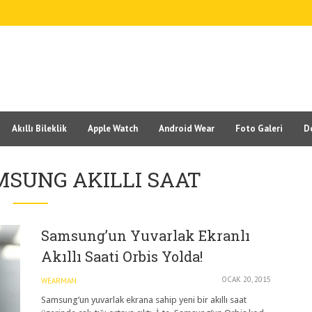
Akıllı Bileklik
Apple Watch
Android Wear
Foto Galeri
D
MSUNG AKILLI SAAT
Samsung’un Yuvarlak Ekranlı
Akıllı Saati Orbis Yolda!
OCAK 20, 2015
WEARMAN
Samsung’un yuvarlak ekrana sahip yeni bir akıllı saat