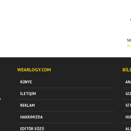
Si
il
WEARLOGY.COM
BIL
KÜNYE
AN
İLETIŞIM
GI
a
REKLAM
SI
HAKKIMIZDA
HU
EDITÖR SÖZÜ
AL