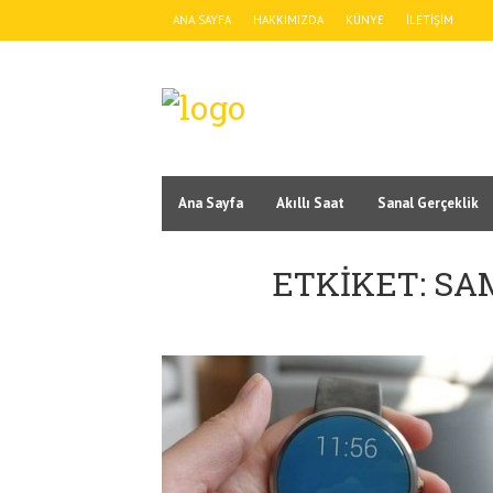
ANA SAYFA
HAKKIMIZDA
KÜNYE
İLETIŞIM
Ana Sayfa
Akıllı Saat
Sanal Gerçeklik
ETKIKET: SA