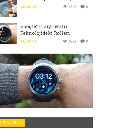
WEARMAN
6846
0
Google’ın Giyilebilir
Teknolojideki Rolleri
WEARMAN
6893
0
SPONSORLAR