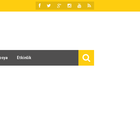
osya
Etkinlik