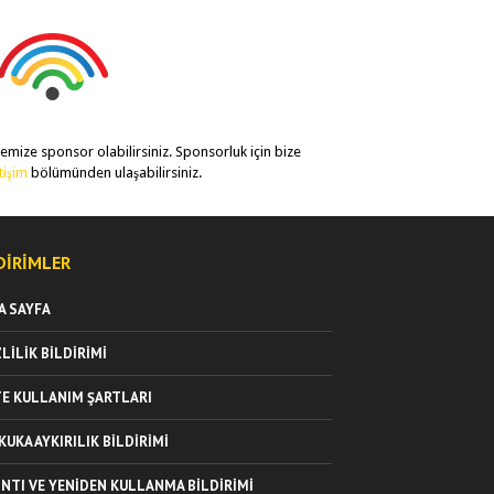
temize sponsor olabilirsiniz. Sponsorluk için bize
etişim
bölümünden ulaşabilirsiniz.
DIRIMLER
A SAYFA
ZLILIK BILDIRIMI
TE KULLANIM ŞARTLARI
KUKA AYKIRILIK BILDIRIMI
INTI VE YENIDEN KULLANMA BILDIRIMI