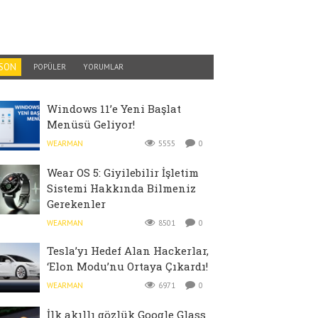
SON
POPÜLER
YORUMLAR
Windows 11’e Yeni Başlat
Menüsü Geliyor!
WEARMAN
5555
0
Wear OS 5: Giyilebilir İşletim
Sistemi Hakkında Bilmeniz
Gerekenler
WEARMAN
8501
0
Tesla’yı Hedef Alan Hackerlar,
‘Elon Modu’nu Ortaya Çıkardı!
WEARMAN
6971
0
İlk akıllı gözlük Google Glass