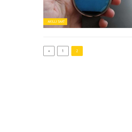
AKILLI SAAT
«
1
2