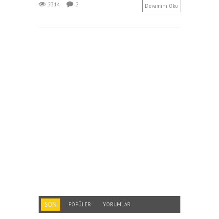
2314
2
Devamını Oku
SON
POPÜLER
YORUMLAR