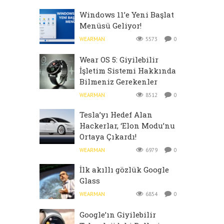
Windows 11’e Yeni Başlat
Menüsü Geliyor!
WEARMAN
5573
0
Wear OS 5: Giyilebilir
İşletim Sistemi Hakkında
Bilmeniz Gerekenler
WEARMAN
8512
0
Tesla’yı Hedef Alan
Hackerlar, ‘Elon Modu’nu
Ortaya Çıkardı!
WEARMAN
6979
0
İlk akıllı gözlük Google
Glass
WEARMAN
6854
0
Google’ın Giyilebilir