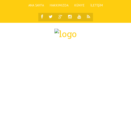
ANA SAYFA
HAKKIMIZDA
KÜNYE
İLETIŞIM