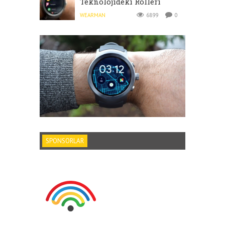
Teknolojideki Rolleri
WEARMAN
6899
0
SPONSORLAR