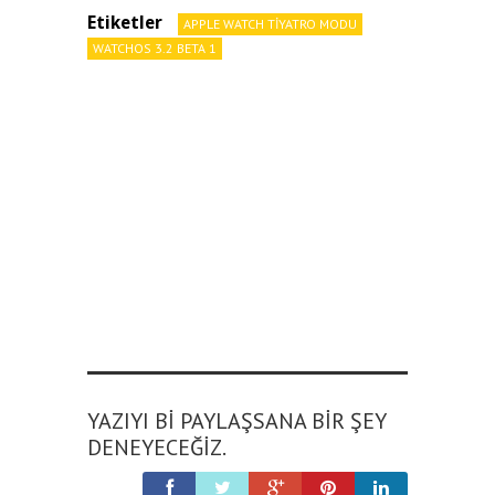
Etiketler
APPLE WATCH TIYATRO MODU
WATCHOS 3.2 BETA 1
YAZIYI BI PAYLAŞSANA BIR ŞEY
DENEYECEĞIZ.