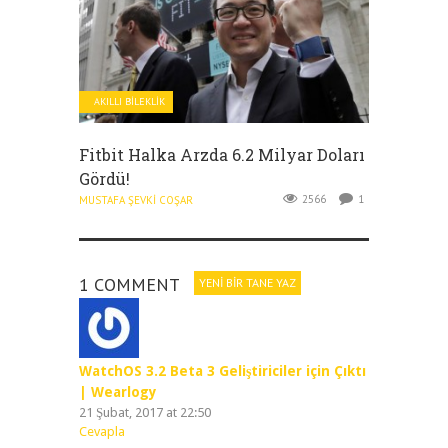
AKILLI BILEKLIK
Fitbit Halka Arzda 6.2 Milyar Doları
Gördü!
2566
1
MUSTAFA ŞEVKI COŞAR
1 COMMENT
YENI BIR TANE YAZ
WatchOS 3.2 Beta 3 Geliştiriciler için Çıktı
| Wearlogy
21 Şubat, 2017 at 22:50
Cevapla