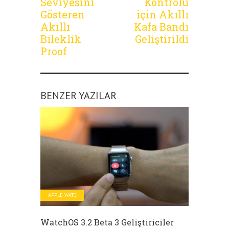
Seviyesini
Kontrolü
Gösteren
için Akıllı
Akıllı
Kafa Bandı
Bileklik
Geliştirildi
Proof
BENZER YAZILAR
APPLE WATCH
WatchOS 3.2 Beta 3 Geliştiriciler