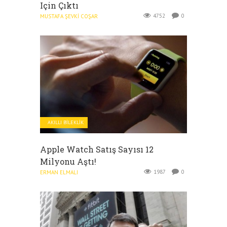
Için Çıktı
4752
0
MUSTAFA ŞEVKI COŞAR
AKILLI BILEKLIK
Apple Watch Satış Sayısı 12
Milyonu Aştı!
1987
0
ERMAN ELMALI