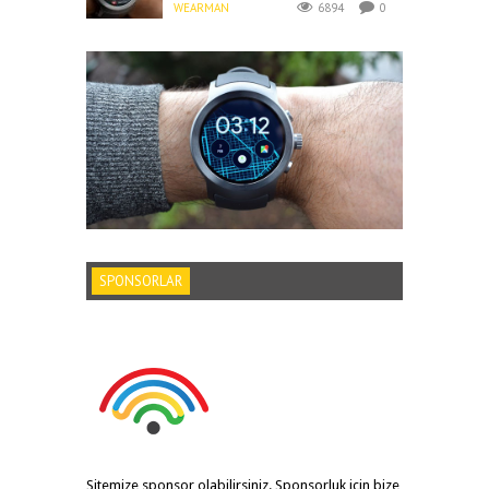
WEARMAN
6894
0
SPONSORLAR
Sitemize sponsor olabilirsiniz. Sponsorluk için bize