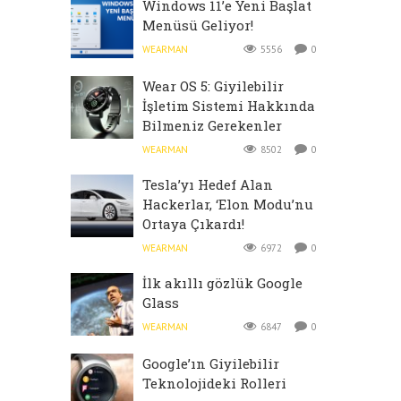
Windows 11’e Yeni Başlat
Menüsü Geliyor!
WEARMAN
5556
0
Wear OS 5: Giyilebilir
İşletim Sistemi Hakkında
Bilmeniz Gerekenler
WEARMAN
8502
0
Tesla’yı Hedef Alan
Hackerlar, ‘Elon Modu’nu
Ortaya Çıkardı!
WEARMAN
6972
0
İlk akıllı gözlük Google
Glass
WEARMAN
6847
0
Google’ın Giyilebilir
Teknolojideki Rolleri