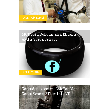
DIĞER GIYILEBILIR
MOTA’dan Dokunmatik Ekranlı
Akıllı Yüzük Geliyor
AKILLI YÜZÜK
Korkudan İzlemesi Çok Zor Olan
Korku Seansı 2 Filminin VR ...