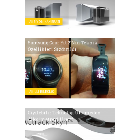
AKSIYON KAMERASI
Samsung Gear Fit 2’nin Teknik
Özellikleri Sızdırıldı
AKILLI BILEKLIK
Giyilebilir Teknoloji Üflemeden
Alkolmetreyi Üretti