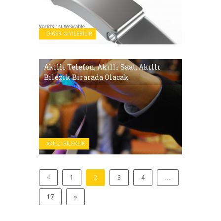
DIĞER GIYILEBILIR
Akıllı Telefon, Akıllı Saat, Akıllı
Bilezik Birarada Olacak
AKILLI BILEKLIK
«
1
2
3
4
…
17
»