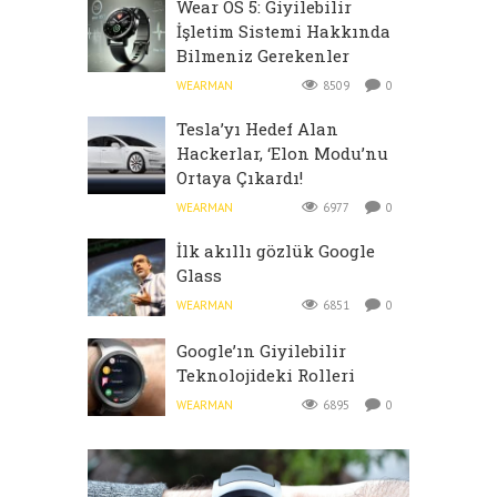
Wear OS 5: Giyilebilir
İşletim Sistemi Hakkında
Bilmeniz Gerekenler
WEARMAN
8509
0
Tesla’yı Hedef Alan
Hackerlar, ‘Elon Modu’nu
Ortaya Çıkardı!
WEARMAN
6977
0
İlk akıllı gözlük Google
Glass
WEARMAN
6851
0
Google’ın Giyilebilir
Teknolojideki Rolleri
WEARMAN
6895
0