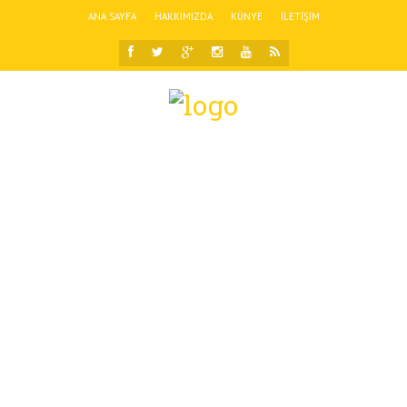
ANA SAYFA
HAKKIMIZDA
KÜNYE
İLETIŞIM