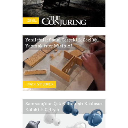
GENEL
Yenilebilir Sanal Gerçeklik Gözlüğü
Yapmak İster Misiniz?
DIĞER GIYILEBILIR
Samsung’dan Çok Kullanışlı Kablosuz
Kulaklık Geliyor