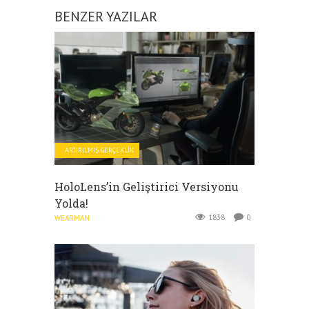
BENZER YAZILAR
ARTIRILMIŞ GERÇEKLIK
HoloLens’in Geliştirici Versiyonu
Yolda!
1838
0
WEARMAN