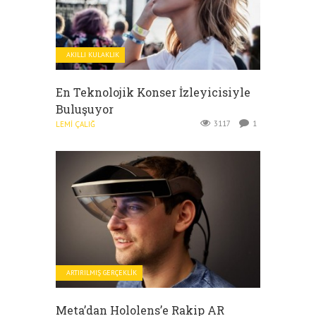
AKILLI KULAKLIK
En Teknolojik Konser İzleyicisiyle
Buluşuyor
3117
1
LEMI ÇALIĞ
ARTIRILMIŞ GERÇEKLIK
Meta’dan Hololens’e Rakip AR