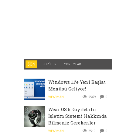
SON
POPÜLER
YORUMLAR
Windows 11’e Yeni Başlat
Menüsü Geliyor!
WEARMAN
5569
0
Wear OS 5: Giyilebilir
İşletim Sistemi Hakkında
Bilmeniz Gerekenler
WEARMAN
8510
0