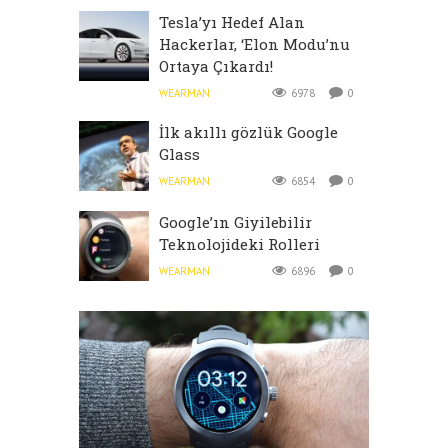
Tesla’yı Hedef Alan
Hackerlar, ‘Elon Modu’nu
Ortaya Çıkardı!
WEARMAN
6978
0
İlk akıllı gözlük Google
Glass
WEARMAN
6854
0
Google’ın Giyilebilir
Teknolojideki Rolleri
WEARMAN
6896
0