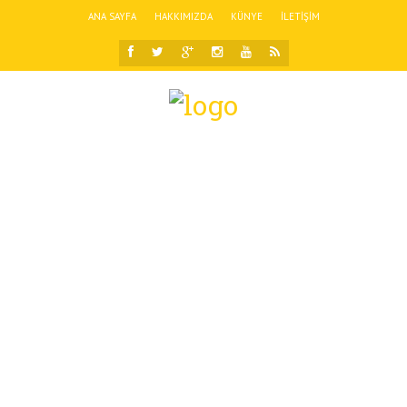
ANA SAYFA
HAKKIMIZDA
KÜNYE
İLETIŞIM