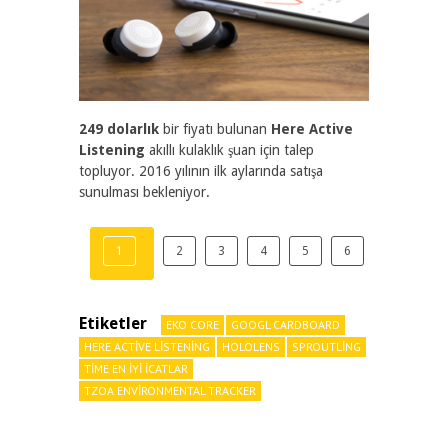
249 dolarlık
bir fiyatı bulunan
Here Active
Listening
akıllı kulaklık şuan için talep
topluyor. 2016 yılının ilk aylarında satışa
sunulması bekleniyor.
1
2
3
4
5
6
Etiketler
EKO CORE
GOOGL CARDBOARD
HERE ACTIVE LISTENING
HOLOLENS
SPROUTLING
TIME EN IYI ICATLAR
TZOA ENVIRONMENTAL TRACKER