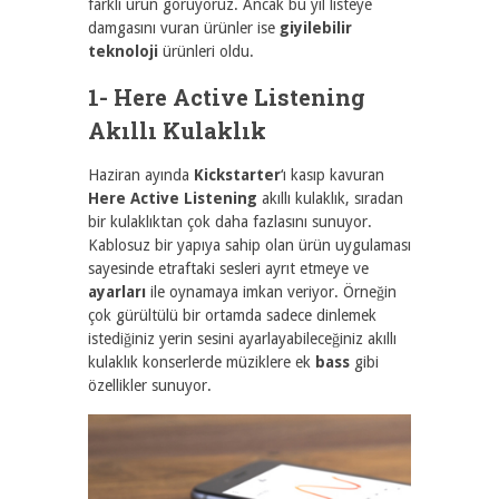
farklı ürün görüyoruz. Ancak bu yıl listeye
damgasını vuran ürünler ise
giyilebilir
teknoloji
ürünleri oldu.
1- Here Active Listening
Akıllı Kulaklık
Haziran ayında
Kickstarter
‘ı kasıp kavuran
Here Active Listening
akıllı kulaklık, sıradan
bir kulaklıktan çok daha fazlasını sunuyor.
Kablosuz bir yapıya sahip olan ürün uygulaması
sayesinde etraftaki sesleri ayrıt etmeye ve
ayarları
ile oynamaya imkan veriyor. Örneğin
çok gürültülü bir ortamda sadece dinlemek
istediğiniz yerin sesini ayarlayabileceğiniz akıllı
kulaklık konserlerde müziklere ek
bass
gibi
özellikler sunuyor.