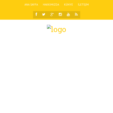
ANA SAYFA
HAKKIMIZDA
KÜNYE
İLETIŞIM