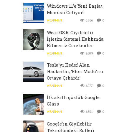
Windows 11’e Yeni Başlat
Menüsü Geliyor!
WEARMAN
5566
0
Wear OS 5: Giyilebilir
İşletim Sistemi Hakkında
Bilmeniz Gerekenler
WEARMAN
8509
0
Tesla’yı Hedef Alan
Hackerlar, ‘Elon Modu’nu
Ortaya Çıkardı!
WEARMAN
6977
0
İlk akıllı gözlük Google
Glass
WEARMAN
6851
0
Google’ın Giyilebilir
Teknolojideki Rolleri