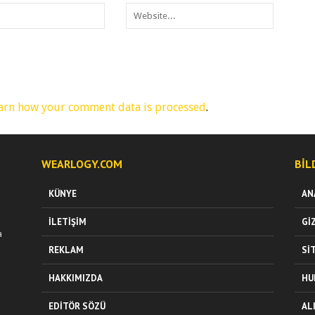
arn how your comment data is processed
.
WEARLOGY.COM
BIL
KÜNYE
AN
İLETIŞIM
GI
a
REKLAM
SI
HAKKIMIZDA
HU
EDITÖR SÖZÜ
AL