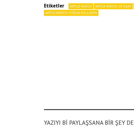
Etiketler
APPLE WATCH
APPLE WATCH 18 SAAT
APPLE WATCH YOĞUN KULLANIM
YAZIYI BI PAYLAŞSANA BIR ŞEY D