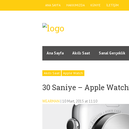
ANA SAYFA
HAKKIMIZDA
KÜNYE
İLETIŞIM
Ana Sayfa
Akıllı Saat
Sanal Gerçeklik
Akıllı Saat
Apple Watch
30 Saniye – Apple Watch
WEARMAN
| 10 Mart, 2015 at 11:10