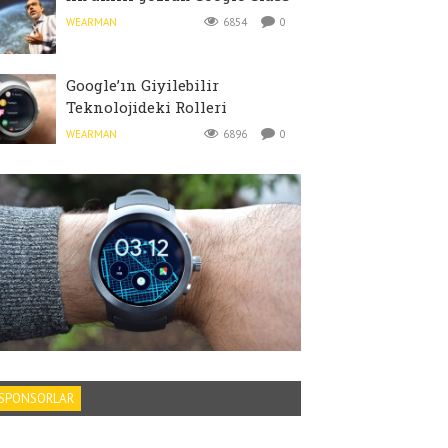
WEARMAN
6854
0
Google’ın Giyilebilir
Teknolojideki Rolleri
WEARMAN
6896
0
SPONSORLAR