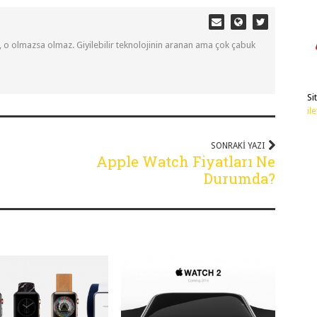
, o olmazsa olmaz. Giyilebilir teknolojinin aranan ama çok çabuk
Si
il
SONRAKI YAZI
Apple Watch Fiyatları Ne
Durumda?