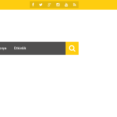
osya
Etkinlik