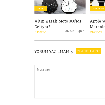
GENEL
AKILLI SAA
Altın Kasalı Moto 360’mı
Apple W
Geliyor?
Markala
2461
0
WEARMAN
WEARMAN
YORUM YAZILMAMIŞ
YENI BIR TANE YAZ