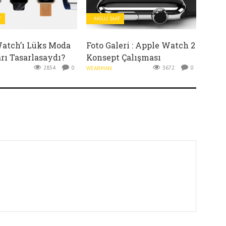
T
AKILLI SAAT
atch’ı Lüks Moda
Foto Galeri : Apple Watch 2
rı Tasarlasaydı?
Konsept Çalışması
2854
0
3672
0
WEARMAN