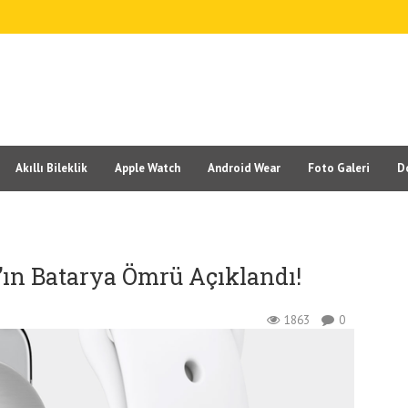
Akıllı Bileklik
Apple Watch
Android Wear
Foto Galeri
D
’ın Batarya Ömrü Açıklandı!
1863
0