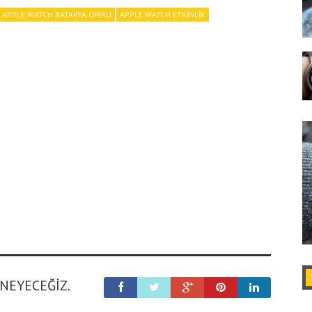
APPLE WATCH BATARYA ÖMRÜ
APPLE WATCH ETKINLIK
ENEYECEĞIZ.