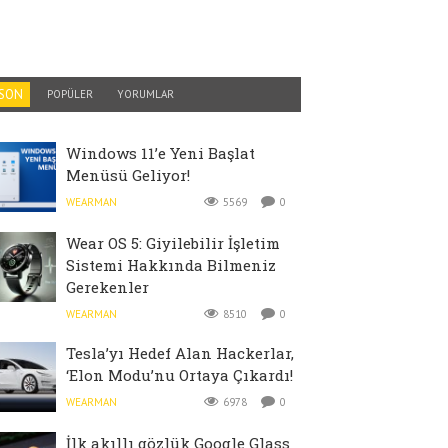
SON
POPÜLER
YORUMLAR
Windows 11’e Yeni Başlat
Menüsü Geliyor!
WEARMAN
5569
0
Wear OS 5: Giyilebilir İşletim
Sistemi Hakkında Bilmeniz
Gerekenler
WEARMAN
8510
0
Tesla’yı Hedef Alan Hackerlar,
‘Elon Modu’nu Ortaya Çıkardı!
WEARMAN
6978
0
İlk akıllı gözlük Google Glass