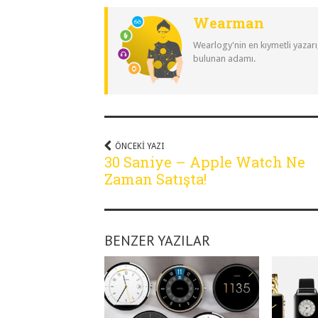
Wearman
Wearlogy'nin en kıymetli yazarı
bulunan adamı.
ÖNCEKI YAZI
30 Saniye – Apple Watch Ne
Zaman Satışta!
BENZER YAZILAR