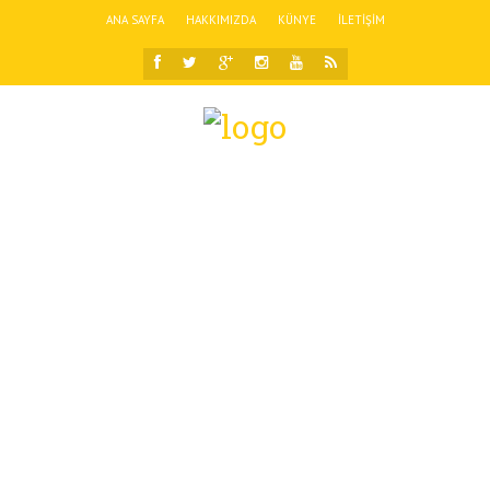
ANA SAYFA
HAKKIMIZDA
KÜNYE
İLETIŞIM