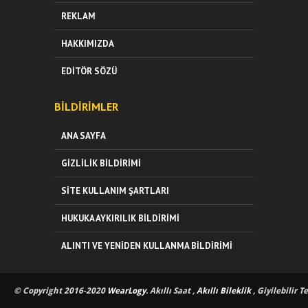
REKLAM
HAKKIMIZDA
EDITÖR SÖZÜ
BILDIRIMLER
ANA SAYFA
GIZLILIK BILDIRIMI
SITE KULLANIM ŞARTLARI
HUKUKA AYKIRILIK BILDIRIMI
ALINTI VE YENIDEN KULLANMA BILDIRIMI
© Copyright 2016-2020
WearLogy
. Akıllı Saat ,
Akıllı Bileklik
, Giyilebilir T