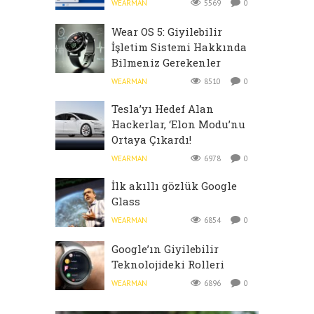
WEARMAN
5569
0
Wear OS 5: Giyilebilir
İşletim Sistemi Hakkında
Bilmeniz Gerekenler
WEARMAN
8510
0
Tesla’yı Hedef Alan
Hackerlar, ‘Elon Modu’nu
Ortaya Çıkardı!
WEARMAN
6978
0
İlk akıllı gözlük Google
Glass
WEARMAN
6854
0
Google’ın Giyilebilir
Teknolojideki Rolleri
WEARMAN
6896
0