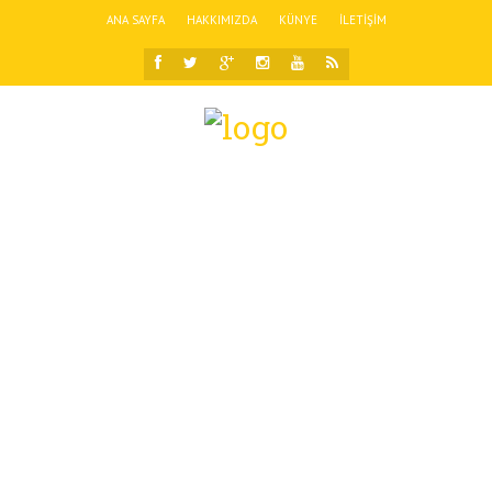
ANA SAYFA
HAKKIMIZDA
KÜNYE
İLETIŞIM