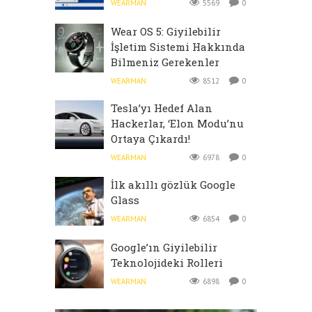
WEARMAN
5569
0
Wear OS 5: Giyilebilir
İşletim Sistemi Hakkında
Bilmeniz Gerekenler
WEARMAN
8512
0
Tesla’yı Hedef Alan
Hackerlar, ‘Elon Modu’nu
Ortaya Çıkardı!
WEARMAN
6978
0
İlk akıllı gözlük Google
Glass
WEARMAN
6854
0
Google’ın Giyilebilir
Teknolojideki Rolleri
WEARMAN
6898
0