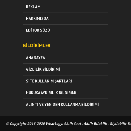
REKLAM
HAKKIMIZDA
EDITÖR SÖZÜ
BILDIRIMLER
ANA SAYFA
GIZLILIK BILDIRIMI
SITE KULLANIM ŞARTLARI
HUKUKA AYKIRILIK BILDIRIMI
ALINTI VE YENIDEN KULLANMA BILDIRIMI
© Copyright 2016-2020
WearLogy
. Akıllı Saat ,
Akıllı Bileklik
, Giyilebilir T