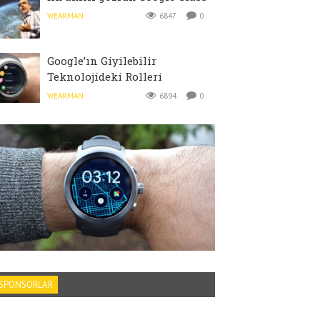
WEARMAN
6847
0
Google’ın Giyilebilir
Teknolojideki Rolleri
WEARMAN
6894
0
SPONSORLAR