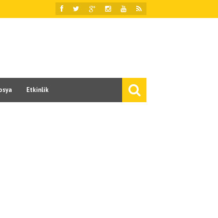
osya
Etkinlik