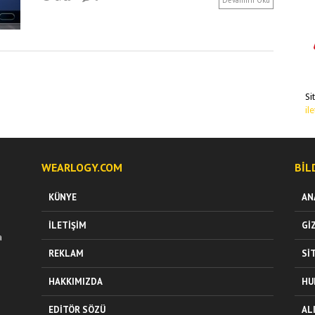
Devamını Oku
Si
il
WEARLOGY.COM
BIL
KÜNYE
AN
İLETIŞIM
GI
a
REKLAM
SI
HAKKIMIZDA
HU
EDITÖR SÖZÜ
AL