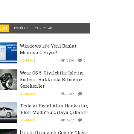
SON
POPÜLER
YORUMLAR
Windows 11’e Yeni Başlat
Menüsü Geliyor!
WEARMAN
5556
0
Wear OS 5: Giyilebilir İşletim
Sistemi Hakkında Bilmeniz
Gerekenler
WEARMAN
8502
0
Tesla’yı Hedef Alan Hackerlar,
‘Elon Modu’nu Ortaya Çıkardı!
WEARMAN
6972
0
İlk akıllı gözlük Google Glass