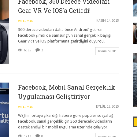
Facebook, 360 Derece Videoları
Gear VR Ve IOS’a Getirdi!
KASIM 14, 2015
WEARMAN
360 derece videoları daha önce Android’ getiren
Facebook şimdi de Samsung’un sanal gerçeklik başlığı
Gear VR’a ve iOS platformuna getirdiğini duyurdu.
6085
2
Devamını Oku
Facebook, Mobil Sanal Gerçeklik
Uygulaması Geliştiriyor
EYLÜL 15, 2015
WEARMAN
WSJ’nin ortaya çıkardığı habere göre popüler sosyal ağ
Facebook, sanal gerçeklik için 360 derecelik videoların
desteklendiği bir mobil uygulama üzerinde çalışıyor.
1713
0