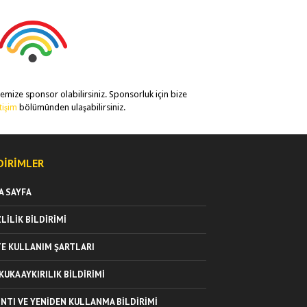
temize sponsor olabilirsiniz. Sponsorluk için bize
etişim
bölümünden ulaşabilirsiniz.
DIRIMLER
A SAYFA
ZLILIK BILDIRIMI
TE KULLANIM ŞARTLARI
KUKA AYKIRILIK BILDIRIMI
INTI VE YENIDEN KULLANMA BILDIRIMI