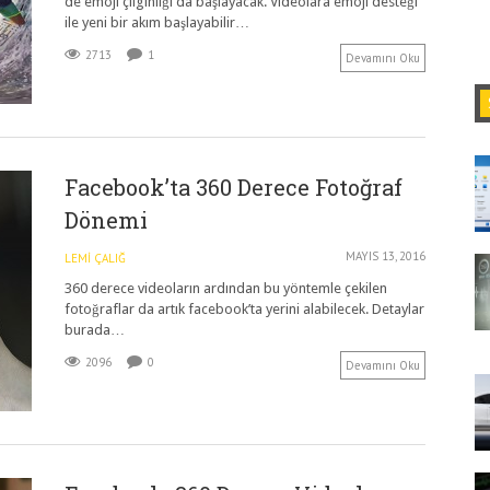
de emoji çılgınlığı da başlayacak. Videolara emoji desteği
ile yeni bir akım başlayabilir…
2713
1
Devamını Oku
Facebook’ta 360 Derece Fotoğraf
Dönemi
MAYIS 13, 2016
LEMI ÇALIĞ
360 derece videoların ardından bu yöntemle çekilen
fotoğraflar da artık facebook’ta yerini alabilecek. Detaylar
burada…
2096
0
Devamını Oku