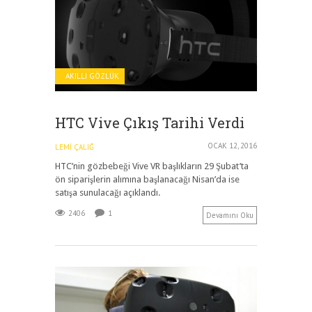
AKILLI GÖZLÜK
HTC Vive Çıkış Tarihi Verdi
OCAK 12, 2016
LEMI ÇALIĞ
HTC’nin gözbebeği Vive VR başlıkların 29 Şubat’ta
ön siparişlerin alımına başlanacağı Nisan’da ise
satışa sunulacağı açıklandı.
2406
1
Devamını Oku