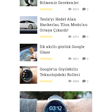
Bilmeniz Gerekenler
WEARMAN
8504
0
Tesla’yı Hedef Alan
Hackerlar, ‘Elon Modu’nu
Ortaya Çıkardı!
WEARMAN
6974
0
İlk akıllı gözlük Google
Glass
WEARMAN
6851
0
Google’ın Giyilebilir
Teknolojideki Rolleri
WEARMAN
6894
0