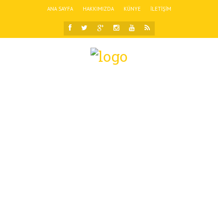
ANA SAYFA
HAKKIMIZDA
KÜNYE
İLETIŞIM