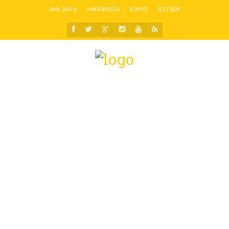
ANA SAYFA
HAKKIMIZDA
KÜNYE
İLETIŞIM