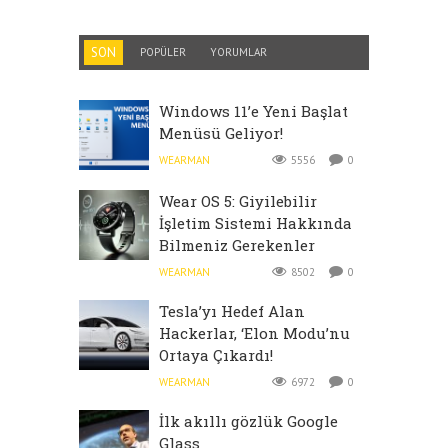
SON
POPÜLER
YORUMLAR
Windows 11’e Yeni Başlat
Menüsü Geliyor!
WEARMAN
5556
0
Wear OS 5: Giyilebilir
İşletim Sistemi Hakkında
Bilmeniz Gerekenler
WEARMAN
8502
0
Tesla’yı Hedef Alan
Hackerlar, ‘Elon Modu’nu
Ortaya Çıkardı!
WEARMAN
6972
0
İlk akıllı gözlük Google
Glass