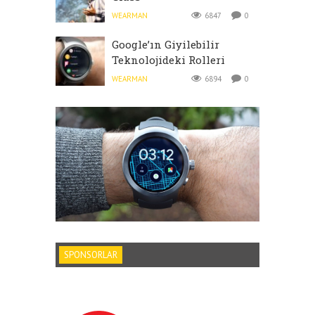
WEARMAN
6847
0
Google’ın Giyilebilir
Teknolojideki Rolleri
WEARMAN
6894
0
SPONSORLAR