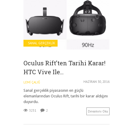
SANAL GERÇEKLIK
Oculus Rift’ten Tarihi Karar!
HTC Vive Ile…
HAZIRAN 30, 2016
LEMI ÇALIĞ
Sanal gerçeklik piyasasının en güçlü
elemanlarından Oculus Rift, tarihi bir karar aldığını
duyurdu.
3231
2
Devamını Oku