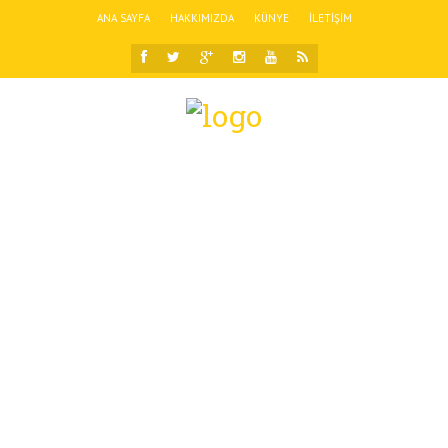
ANA SAYFA
HAKKIMIZDA
KÜNYE
İLETIŞIM