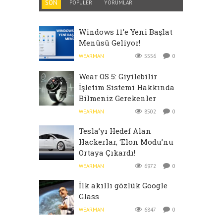
SON
POPÜLER
YORUMLAR
Windows 11’e Yeni Başlat
Menüsü Geliyor!
WEARMAN
5556
0
Wear OS 5: Giyilebilir
İşletim Sistemi Hakkında
Bilmeniz Gerekenler
WEARMAN
8502
0
Tesla’yı Hedef Alan
Hackerlar, ‘Elon Modu’nu
Ortaya Çıkardı!
WEARMAN
6972
0
İlk akıllı gözlük Google
Glass
WEARMAN
6847
0