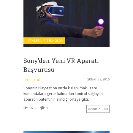
GIYILEBILIR TEKNOLOJI
Sony’den Yeni VR Aparatı
Başvurusu
ŞUBAT 29, 2016
LEMI ÇALIĞ
Sony’nin PlayStation VR’da kullanılmak üzere
kumandalara gerek kalmadan kontrol sağlayan
aparatın patentinin alındığı ortaya çıktı.
1655
0
Devamını Oku