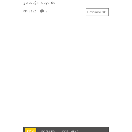
geleceğini duyurdu.
2192
2
Devamını Oku
SON
POPÜLER
YORUMLAR