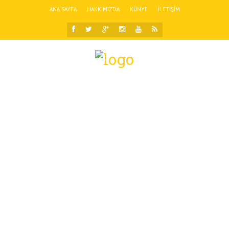
ANA SAYFA
HAKKIMIZDA
KÜNYE
İLETIŞIM