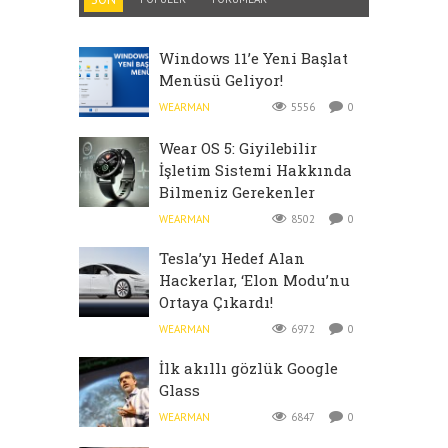
Windows 11’e Yeni Başlat
Menüsü Geliyor!
WEARMAN
5556
0
Wear OS 5: Giyilebilir
İşletim Sistemi Hakkında
Bilmeniz Gerekenler
WEARMAN
8502
0
Tesla’yı Hedef Alan
Hackerlar, ‘Elon Modu’nu
Ortaya Çıkardı!
WEARMAN
6972
0
İlk akıllı gözlük Google
Glass
WEARMAN
6847
0