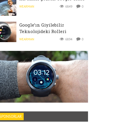
WEARMAN
6849
0
Google’ın Giyilebilir
Teknolojideki Rolleri
WEARMAN
6894
0
SPONSORLAR