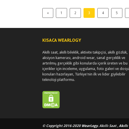
«
1
2
3
4
5
KISACA WEARLOGY
Akıllı saat, akıllı bileklik, aktivite takipçisi, akıllı gözlük,
aksiyon kamerası, android wear, sanal gerçeklik ve
artırılmış gerçeklik gibi konularda içerik üreten ve bu
içerikler için inceleme, uygulama, foto galeri ve dosy
konuları hazırlayan, Türkiye'nin ilk ve lider giyilebilir
teknoloji platformu.
© Copyright 2016-2020
WearLogy
. Akıllı Saat ,
Akıllı