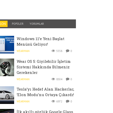
SON
POPÜLER
YORUMLAR
Windows 11’e Yeni Başlat
Menüsü Geliyor!
WEARMAN
5558
0
Wear OS 5: Giyilebilir İşletim
Sistemi Hakkında Bilmeniz
Gerekenler
WEARMAN
8504
0
Tesla’yı Hedef Alan Hackerlar,
‘Elon Modu’nu Ortaya Çıkardı!
WEARMAN
6972
0
İlk akıllı gözlük Google Glass