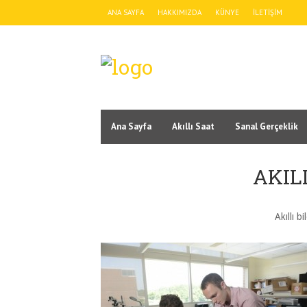
ANA SAYFA
HAKKIMIZDA
KÜNYE
İLETIŞIM
Ana Sayfa
Akıllı Saat
Sanal Gerçeklik
AKIL
Akıllı b