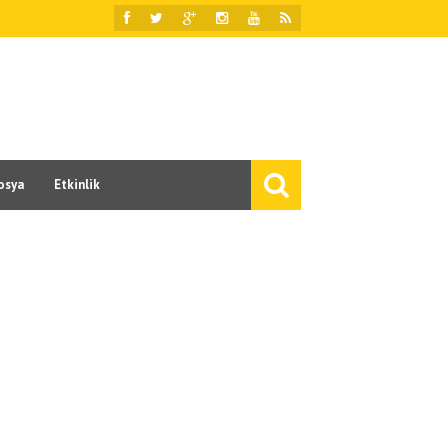
osya
Etkinlik