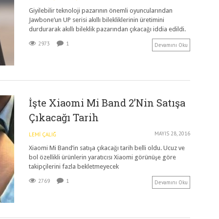
Giyilebilir teknoloji pazarının önemli oyuncularından
Jawbone’un UP serisi akıllı bilekliklerinin üretimini
durdurarak akıllı bileklik pazarından çıkacağı iddia edildi.
2973
1
Devamını Oku
İşte Xiaomi Mi Band 2’nin Satışa
Çıkacağı Tarih
MAYIS 28, 2016
LEMI ÇALIĞ
Xiaomi Mi Band’in satışa çıkacağı tarih belli oldu. Ucuz ve
bol özellikli ürünlerin yaratıcısı Xiaomi görünüşe göre
takipçilerini fazla bekletmeyecek
2769
1
Devamını Oku