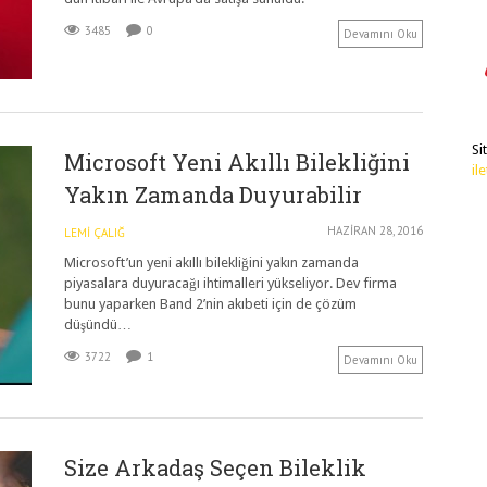
3485
0
Devamını Oku
Si
Microsoft Yeni Akıllı Bilekliğini
il
Yakın Zamanda Duyurabilir
HAZIRAN 28, 2016
LEMI ÇALIĞ
Microsoft’un yeni akıllı bilekliğini yakın zamanda
piyasalara duyuracağı ihtimalleri yükseliyor. Dev firma
bunu yaparken Band 2’nin akıbeti için de çözüm
düşündü…
3722
1
Devamını Oku
Size Arkadaş Seçen Bileklik