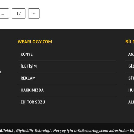
…
17
»
WEARLOGY.COM
BIL
KÜNYE
AN
İLETIŞIM
GI
a
REKLAM
SI
HAKKIMIZDA
HU
EDITÖR SÖZÜ
AL
 Bileklik
, Giyilebilir Teknoloji . Her şey için
info@wearlogy.com
adresinden bize