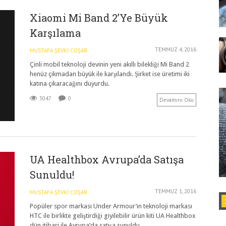
Xiaomi Mi Band 2’ye Büyük
Karşılama
TEMMUZ 4, 2016
MUSTAFA ŞEVKI COŞAR
Çinli mobil teknoloji devinin yeni akıllı bilekliği Mi Band 2
henüz çıkmadan büyük ile karşılandı. Şirket ise üretimi iki
katına çıkaracağını duyurdu.
3047
0
Devamını Oku
UA Healthbox Avrupa’da Satışa
Sunuldu!
TEMMUZ 1, 2016
MUSTAFA ŞEVKI COŞAR
Popüler spor markası Under Armour’ın teknoloji markası
HTC ile birlikte geliştirdiği giyilebilir ürün kiti UA Healthbox
dün itibari ile Avrupa’da satışa sunuldu.