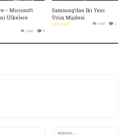
ye – Microsoft
Samsung’dan İki Yeni
ni Ülkelere
Ürün Müjdesi
r
2697
1
LEMI ÇALIĞ
1842
0