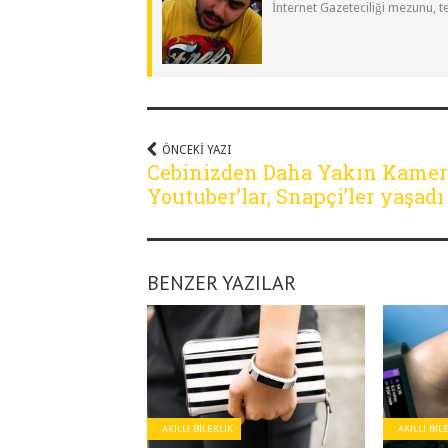
İnternet Gazeteciliği mezunu, t
ÖNCEKI YAZI
Cebinizden Daha Yakın Kamer
Youtuber’lar, Snapçi’ler yaşadı
BENZER YAZILAR
AKILLI BILEKLIK
AKILLI BIL