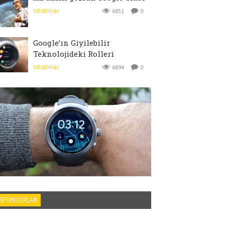
WEARMAN
6851
0
Google’ın Giyilebilir
Teknolojideki Rolleri
WEARMAN
6894
0
SPONSORLAR