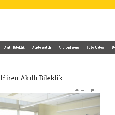
Akıllı Bileklik
Apple Watch
Android Wear
Foto Galeri
D
diren Akıllı Bileklik
3400
0