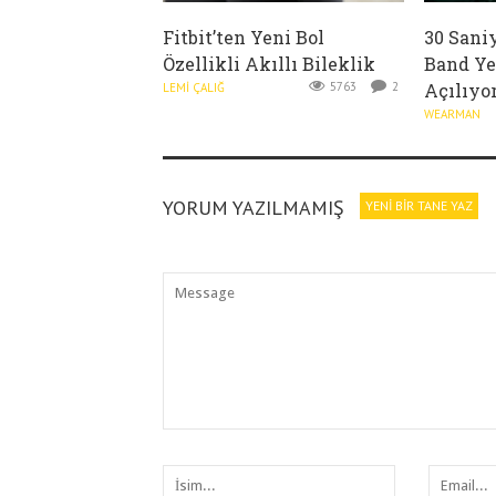
Fitbit’ten Yeni Bol
30 Sani
Özellikli Akıllı Bileklik
Band Ye
5763
2
Açılıyo
LEMI ÇALIĞ
WEARMAN
YORUM YAZILMAMIŞ
YENI BIR TANE YAZ