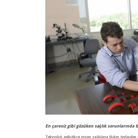
En çaresiz gibi gözüken sağlık sorunlarında bi
Teknoloji geliştikçe insan sağlığına ilişkin tedavile