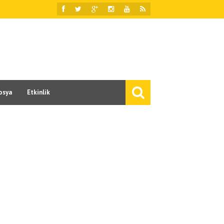
osya
Etkinlik