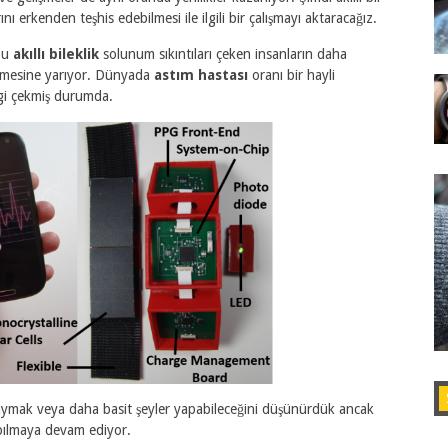
rını erkenden teşhis edebilmesi ile ilgili bir çalışmayı aktaracağız.
 bu
akıllı bileklik
solunum sıkıntıları çeken insanların daha
ilmesine yarıyor. Dünyada
astım hastası
oranı bir hayli
lgi çekmiş durumda.
m saymak veya daha basit şeyler yapabileceğini düşünürdük ancak
yapılmaya devam ediyor.