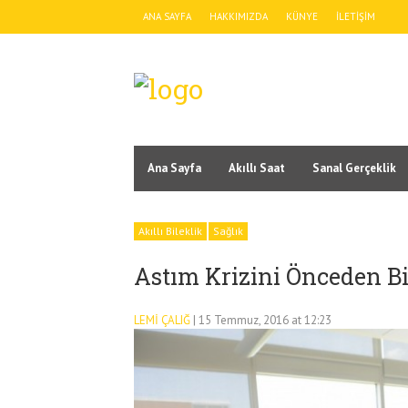
ANA SAYFA
HAKKIMIZDA
KÜNYE
İLETIŞIM
Ana Sayfa
Akıllı Saat
Sanal Gerçeklik
Akıllı Bileklik
Sağlık
Astım Krizini Önceden Bil
LEMI ÇALIĞ
| 15 Temmuz, 2016 at 12:23