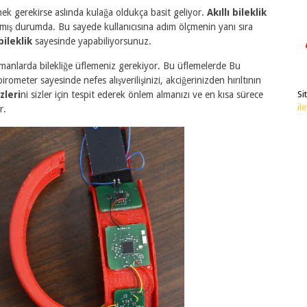
k gerekirse aslında kulağa oldukça basit geliyor.
Akıllı bileklik
nmış durumda. Bu sayede kullanıcısına adım ölçmenin yanı sıra
 bileklik
sayesinde yapabiliyorsunuz.
 zamanlarda bilekliğe üflemeniz gerekiyor. Bu üflemelerde Bu
rometer sayesinde nefes alışverilişinizi, akciğerinizden hırıltının
zleri
ni sizler için tespit ederek önlem almanızı ve en kısa sürece
Si
il
r.