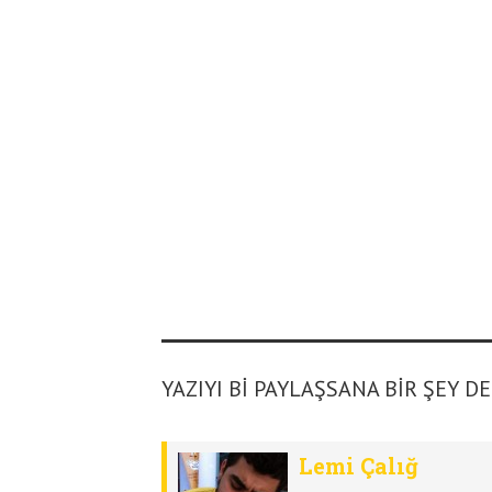
YAZIYI BI PAYLAŞSANA BIR ŞEY D
Lemi Çalığ