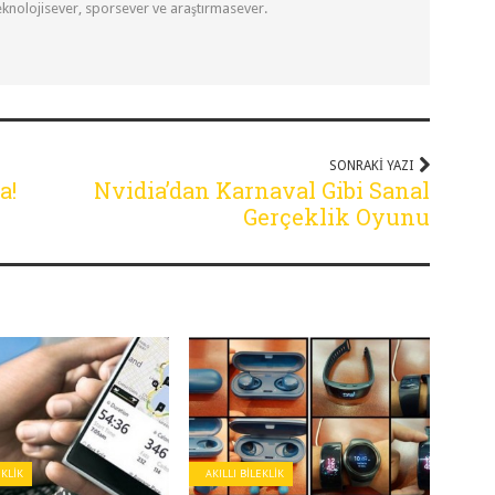
eknolojisever, sporsever ve araştırmasever.
SONRAKI YAZI
a!
Nvidia’dan Karnaval Gibi Sanal
Gerçeklik Oyunu
EKLIK
AKILLI BILEKLIK