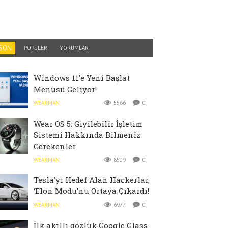
SON
POPÜLER
YORUMLAR
Windows 11’e Yeni Başlat
Menüsü Geliyor!
WEARMAN
5566
0
Wear OS 5: Giyilebilir İşletim
Sistemi Hakkında Bilmeniz
Gerekenler
WEARMAN
8509
0
Tesla’yı Hedef Alan Hackerlar,
‘Elon Modu’nu Ortaya Çıkardı!
WEARMAN
6977
0
İlk akıllı gözlük Google Glass