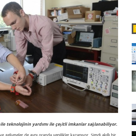
le teknolojinin yardımı ile çeşitli imkanlar sağlanabiliyor.
r ve gelişmeler de aynı oranda yenilikler kazanıyor. Şimdi akıllı bir