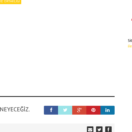
KE ORTAKLIĞI
Si
il
ENEYECEĞIZ.