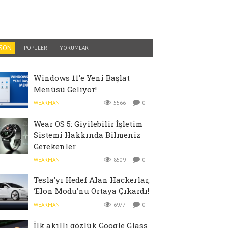
SON
POPÜLER
YORUMLAR
Windows 11’e Yeni Başlat
Menüsü Geliyor!
WEARMAN
5566
0
Wear OS 5: Giyilebilir İşletim
Sistemi Hakkında Bilmeniz
Gerekenler
WEARMAN
8509
0
Tesla’yı Hedef Alan Hackerlar,
‘Elon Modu’nu Ortaya Çıkardı!
WEARMAN
6977
0
İlk akıllı gözlük Google Glass