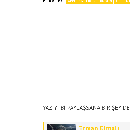
Etiketler
APPLE GIYILEBILIR TEKNOLOJ
APPLE NI
YAZIYI BI PAYLAŞSANA BIR ŞEY D
Erman Elmalı