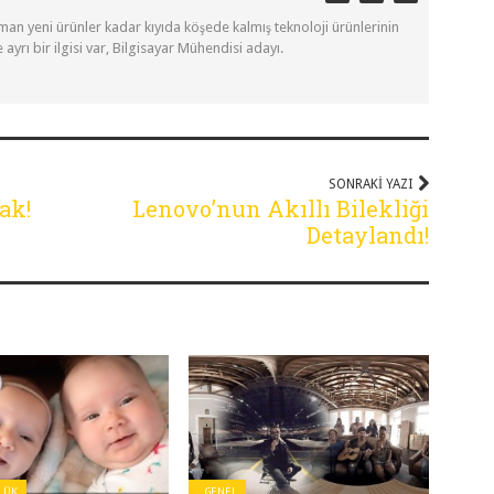
Erman yeni ürünler kadar kıyıda köşede kalmış teknoloji ürünlerinin
e ayrı bir ilgisi var, Bilgisayar Mühendisi adayı.
SONRAKI YAZI
ak!
Lenovo’nun Akıllı Bilekliği
Detaylandı!
ZLÜK
GENEL