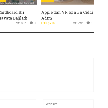
Cardboard Bir
Apple’dan VR Için En Ciddi
Hayata Bağladı
Adım
3065
4
5903
3
LEMI ÇALIĞ