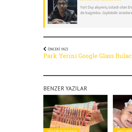
Yurt Dışı alışveriş üstadı olan 
de bağımlısı. Giyilebilir ürünler
ÖNCEKI YAZI
Park Yerini Google Glass Bulac
BENZER YAZILAR
GIYILEBILIR TEKNOLOJI
AKILLI GÖ