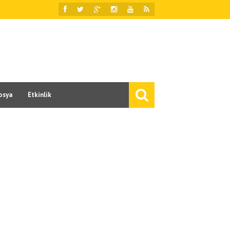
osya
Etkinlik