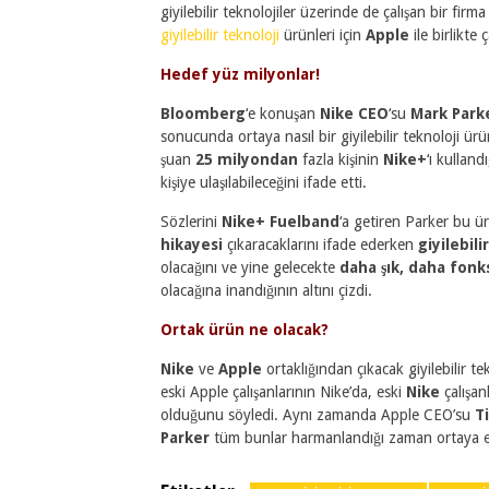
giyilebilir teknolojiler üzerinde de çalışan bir f
giyilebilir teknoloji
ürünleri için
Apple
ile birlikte ç
Hedef yüz milyonlar!
Bloomberg
‘e konuşan
Nike CEO
‘su
Mark Park
sonucunda ortaya nasıl bir giyilebilir teknoloji ür
şuan
25 milyondan
fazla kişinin
Nike+
‘ı kullan
kişiye ulaşılabileceğini ifade etti.
Sözlerini
Nike+ Fuelband
‘a getiren Parker bu 
hikayesi
çıkaracaklarını ifade ederken
giyilebili
olacağını ve yine gelecekte
daha şık, daha fonks
olacağına inandığının altını çizdi.
Ortak ürün ne olacak?
Nike
ve
Apple
ortaklığından çıkacak giyilebilir t
eski Apple çalışanlarının Nike’da, eski
Nike
çalışan
olduğunu söyledi. Aynı zamanda Apple CEO’su
T
Parker
tüm bunlar harmanlandığı zaman ortaya