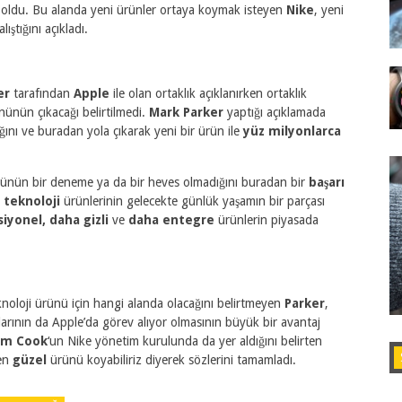
irma oldu. Bu alanda yeni ürünler ortaya koymak isteyen
Nike
, yeni
alıştığını açıkladı.
er
tarafından
Apple
ile olan ortaklık açıklanırken ortaklık
ününün çıkacağı belirtilmedi.
Mark Parker
yaptığı açıklamada
dığını ve buradan yola çıkarak yeni bir ürün ile
yüz milyonlarca
ürünün bir deneme ya da bir heves olmadığını buradan bir
başarı
r teknoloji
ürünlerinin gelecekte günlük yaşamın bir parçası
iyonel, daha gizli
ve
daha entegre
ürünlerin piyasada
eknoloji ürünü için hangi alanda olacağını belirtmeyen
Parker
,
larının da Apple’da görev alıyor olmasının büyük bir avantaj
im Cook
‘un Nike yönetim kurulunda da yer aldığını belirten
 en
güzel
ürünü koyabiliriz diyerek sözlerini tamamladı.