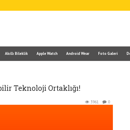
Akıllı Bileklik
Apple Watch
Android Wear
Foto Galeri
D
lir Teknoloji Ortaklığı!
3961
0