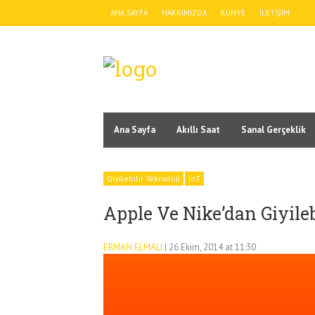
ANA SAYFA
HAKKIMIZDA
KÜNYE
İLETIŞIM
Ana Sayfa
Akıllı Saat
Sanal Gerçeklik
Giyilebilir Teknoloji
IoT
Apple Ve Nike’dan Giyilebi
ERMAN ELMALI
| 26 Ekim, 2014 at 11:30