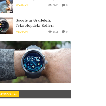
WEARMAN
6851
0
Google’ın Giyilebilir
Teknolojideki Rolleri
WEARMAN
6895
0
SPONSORLAR