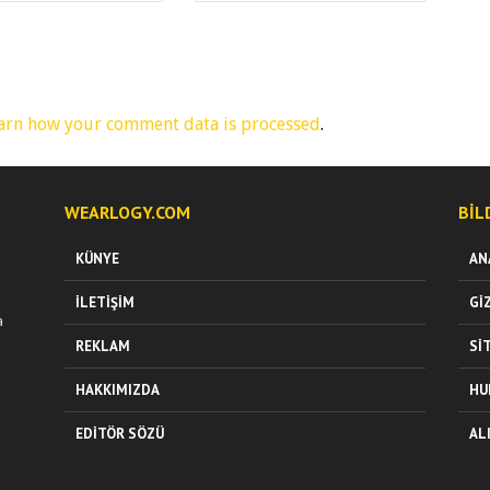
arn how your comment data is processed
.
WEARLOGY.COM
BIL
KÜNYE
AN
İLETIŞIM
GI
a
REKLAM
SI
HAKKIMIZDA
HU
EDITÖR SÖZÜ
AL