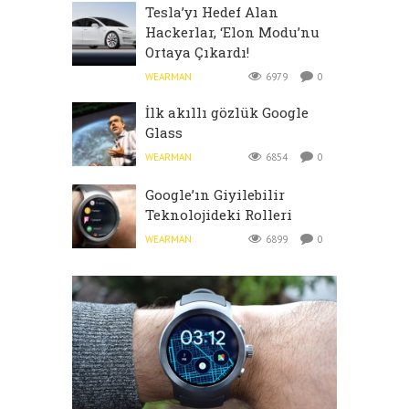
Tesla’yı Hedef Alan
Hackerlar, ‘Elon Modu’nu
Ortaya Çıkardı!
WEARMAN
6979
0
İlk akıllı gözlük Google
Glass
WEARMAN
6854
0
Google’ın Giyilebilir
Teknolojideki Rolleri
WEARMAN
6899
0