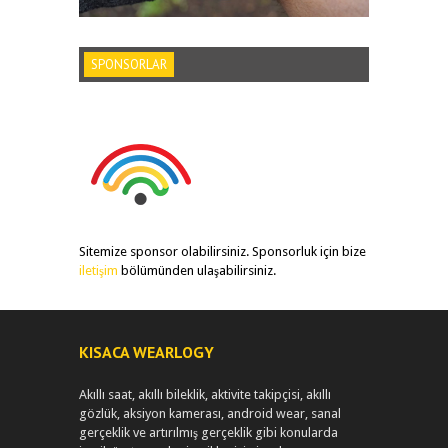
SPONSORLAR
Sitemize sponsor olabilirsiniz. Sponsorluk için bize
iletişim
bölümünden ulaşabilirsiniz.
KISACA WEARLOGY
Akıllı saat, akıllı bileklik, aktivite takipçisi, akıllı
gözlük, aksiyon kamerası, android wear, sanal
gerçeklik ve artırılmış gerçeklik gibi konularda