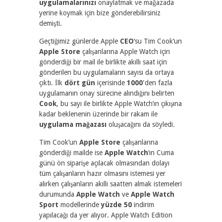
uygulamalarınızı
onaylatmak ve mağazada
yerine koymak için bize gönderebilirsiniz
demişti.
Geçtiğimiz günlerde Apple
CEO
‘su Tim Cook’un
Apple Store
çalışanlarına Apple Watch için
gönderdiği bir mail ile birlikte akıllı saat için
gönderilen bu uygulamaların sayısı da ortaya
çıktı. İlk
dört gün
içerisinde
1000′
den fazla
uygulamanın onay sürecine alındığını belirten
Cook
, bu sayı ile birlikte Apple Watch’ın çıkışına
kadar beklenenin üzerinde bir rakam ile
uygulama mağazası
oluşacağını da söyledi.
Tim Cook’un
Apple Store
çalışanlarına
gönderdiği mailde ise
Apple Watch
‘ın Cuma
günü ön siparişe açılacak olmasından dolayı
tüm çalışanların hazır olmasını istemesi yer
alırken çalışanların akıllı saatten almak istemeleri
durumunda
Apple Watch
ve
Apple Watch
Sport
modellerinde
yüzde 50
indirim
yapılacağı da yer alıyor. Apple Watch Edition