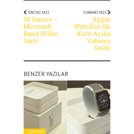
ÖNCEKI YAZI
SONRAKI YAZI
30 Saniye –
Apple
Microsoft
Watch’ın İlk
Band 30 Bin
Kutu Açılış
Sattı!
Videosu
Geldi!
BENZER YAZILAR
AKILLI SAAT