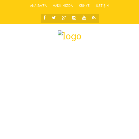
ANA SAYFA
HAKKIMIZDA
KÜNYE
İLETIŞIM