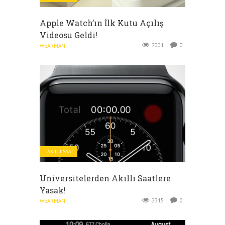
Apple Watch’ın İlk Kutu Açılış
Videosu Geldi!
2001
0
WEARMAN
AKILLI SAAT
Üniversitelerden Akıllı Saatlere
Yasak!
2315
0
WEARMAN