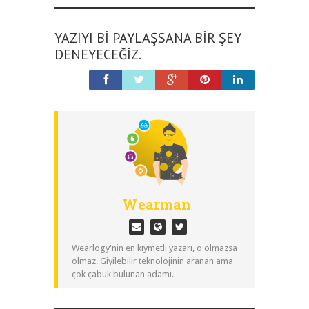
YAZIYI BI PAYLAŞSANA BIR ŞEY
DENEYECEĞIZ.
Wearman
Wearlogy'nin en kıymetli yazarı, o olmazsa
olmaz. Giyilebilir teknolojinin aranan ama
çok çabuk bulunan adamı.