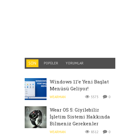
SON
POPÜLER
YORUMLAR
Windows 11’e Yeni Başlat
Menüsü Geliyor!
WEARMAN
5573
0
Wear OS 5: Giyilebilir
İşletim Sistemi Hakkında
Bilmeniz Gerekenler
WEARMAN
8512
0