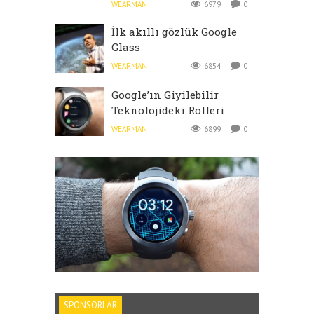
WEARMAN
6979
0
İlk akıllı gözlük Google
Glass
WEARMAN
6854
0
Google’ın Giyilebilir
Teknolojideki Rolleri
WEARMAN
6899
0
SPONSORLAR