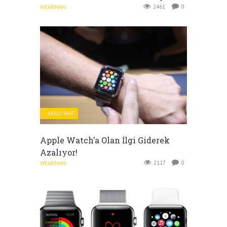
2461
0
WEARMAN
AKILLI SAAT
Apple Watch’a Olan İlgi Giderek
Azalıyor!
2117
0
WEARMAN