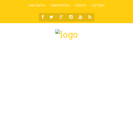
ANA SAYFA
HAKKIMIZDA
KÜNYE
İLETIŞIM