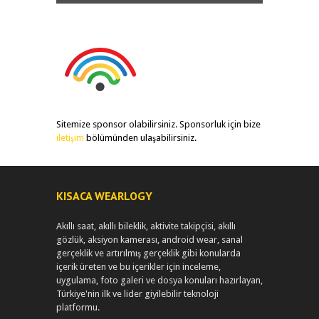
Sitemize sponsor olabilirsiniz. Sponsorluk için bize
iletişim
bölümünden ulaşabilirsiniz.
KISACA WEARLOGY
Akıllı saat, akıllı bileklik, aktivite takipçisi, akıllı
gözlük, aksiyon kamerası, android wear, sanal
gerçeklik ve artırılmış gerçeklik gibi konularda
içerik üreten ve bu içerikler için inceleme,
uygulama, foto galeri ve dosya konuları hazırlayan,
Türkiye'nin ilk ve lider giyilebilir teknoloji
platformu.