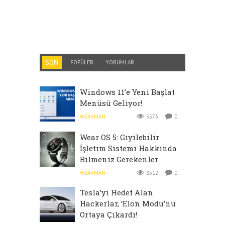
SON
POPÜLER
YORUMLAR
Windows 11’e Yeni Başlat
Menüsü Geliyor!
WEARMAN
5573
0
Wear OS 5: Giyilebilir
İşletim Sistemi Hakkında
Bilmeniz Gerekenler
WEARMAN
8512
0
Tesla’yı Hedef Alan
Hackerlar, ‘Elon Modu’nu
Ortaya Çıkardı!