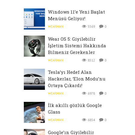
Windows 11’e Yeni Başlat
Menüsü Geliyor!
WEARMAN
5569
0
Wear OS 5: Giyilebilir
İşletim Sistemi Hakkında
Bilmeniz Gerekenler
WEARMAN
8512
0
Tesla’yı Hedef Alan
Hackerlar, ‘Elon Modu’nu
Ortaya Çıkardı!
WEARMAN
6978
0
İlk akıllı gözlük Google
Glass
WEARMAN
6854
0
Google’ın Giyilebilir