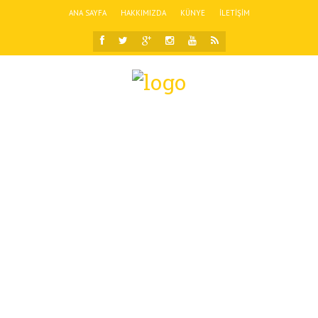
ANA SAYFA
HAKKIMIZDA
KÜNYE
İLETIŞIM