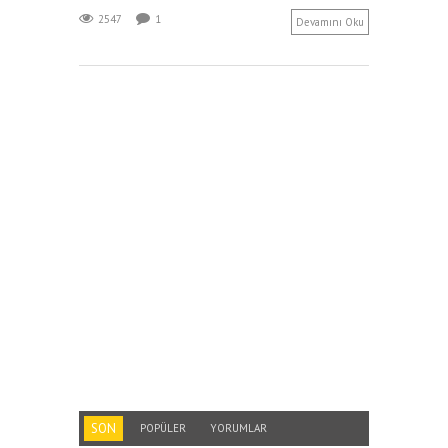
2547
1
Devamını Oku
SON
POPÜLER
YORUMLAR