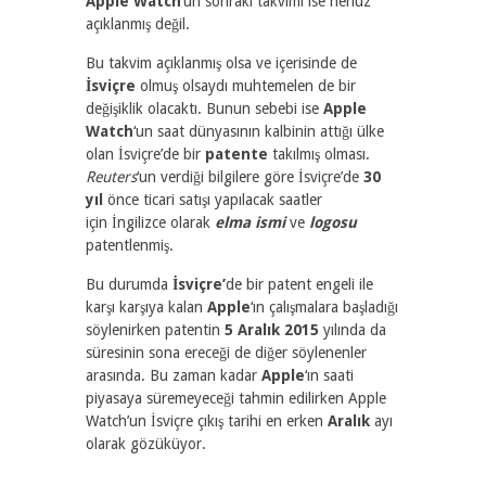
Apple Watch
‘un sonraki takvimi ise henüz
açıklanmış değil.
Bu takvim açıklanmış olsa ve içerisinde de
İsviçre
olmuş olsaydı muhtemelen de bir
değişiklik olacaktı. Bunun sebebi ise
Apple
Watch
‘un saat dünyasının kalbinin attığı ülke
olan İsviçre’de bir
patente
takılmış olması.
Reuters
‘un verdiği bilgilere göre İsviçre’de
30
yıl
önce ticari satışı yapılacak saatler
için İngilizce olarak
elma ismi
ve
logosu
patentlenmiş.
Bu durumda
İsviçre’
de bir patent engeli ile
karşı karşıya kalan
Apple
‘ın çalışmalara başladığı
söylenirken patentin
5 Aralık 2015
yılında da
süresinin sona ereceği de diğer söylenenler
arasında. Bu zaman kadar
Apple
‘ın saati
piyasaya süremeyeceği tahmin edilirken Apple
Watch’un İsviçre çıkış tarihi en erken
Aralık
ayı
olarak gözüküyor.