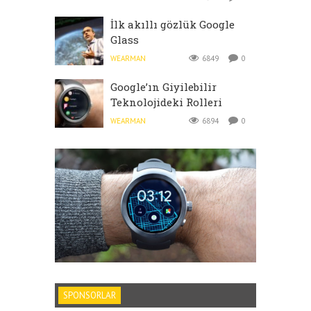
İlk akıllı gözlük Google
Glass
WEARMAN
6849
0
Google’ın Giyilebilir
Teknolojideki Rolleri
WEARMAN
6894
0
SPONSORLAR