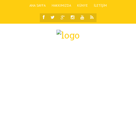
ANA SAYFA
HAKKIMIZDA
KÜNYE
İLETIŞIM