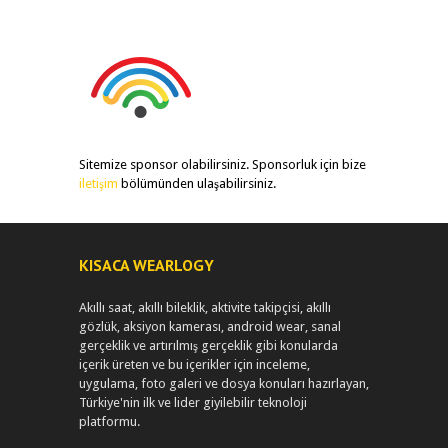
Sitemize sponsor olabilirsiniz. Sponsorluk için bize
iletişim
bölümünden ulaşabilirsiniz.
KISACA WEARLOGY
Akıllı saat, akıllı bileklik, aktivite takipçisi, akıllı
gözlük, aksiyon kamerası, android wear, sanal
gerçeklik ve artırılmış gerçeklik gibi konularda
içerik üreten ve bu içerikler için inceleme,
uygulama, foto galeri ve dosya konuları hazırlayan,
Türkiye'nin ilk ve lider giyilebilir teknoloji
platformu.