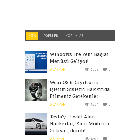
SON
POPÜLER
YORUMLAR
Windows 11’e Yeni Başlat
Menüsü Geliyor!
WEARMAN
5558
0
Wear OS 5: Giyilebilir
İşletim Sistemi Hakkında
Bilmeniz Gerekenler
WEARMAN
8504
0
Tesla’yı Hedef Alan
Hackerlar, ‘Elon Modu’nu
Ortaya Çıkardı!
WEARMAN
6972
0