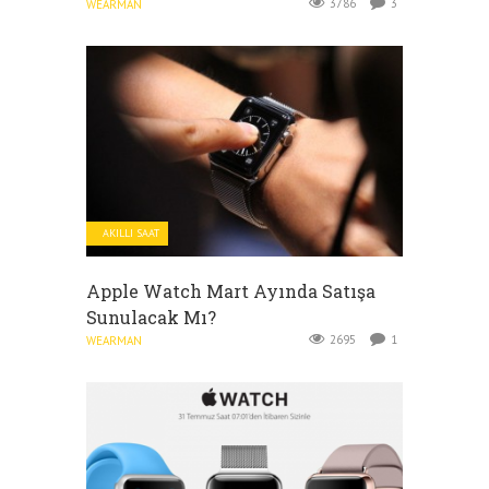
3786
3
WEARMAN
AKILLI SAAT
Apple Watch Mart Ayında Satışa
Sunulacak Mı?
2695
1
WEARMAN