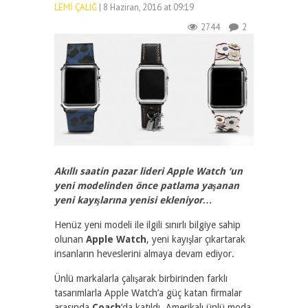
LEMI ÇALIĞ
| 8 Haziran, 2016 at 09:19
2744
2
Akıllı saatin pazar lideri Apple Watch ‘un
yeni modelinden önce patlama yaşanan
yeni kayışlarına yenisi ekleniyor…
Henüz yeni modeli ile ilgili sınırlı bilgiye sahip
olunan
Apple Watch
, yeni kayışlar çıkartarak
insanların heveslerini almaya devam ediyor.
Ünlü markalarla çalışarak birbirinden farklı
tasarımlarla Apple Watch’a güç katan firmalar
arasında
Coach
‘da katıldı. Amerikalı ünlü moda