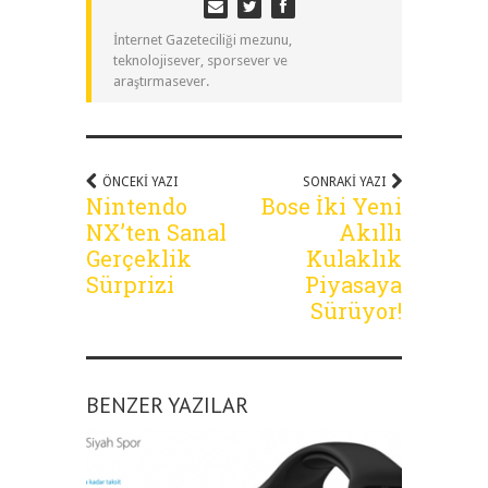
İnternet Gazeteciliği mezunu,
teknolojisever, sporsever ve
araştırmasever.
ÖNCEKI YAZI
SONRAKI YAZI
Nintendo
Bose İki Yeni
NX’ten Sanal
Akıllı
Gerçeklik
Kulaklık
Sürprizi
Piyasaya
Sürüyor!
BENZER YAZILAR