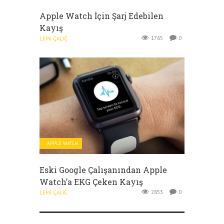
Apple Watch İçin Şarj Edebilen
Kayış
1765
0
LEMI ÇALIĞ
APPLE WATCH
Eski Google Çalışanından Apple
Watch’a EKG Çeken Kayış
2853
0
LEMI ÇALIĞ