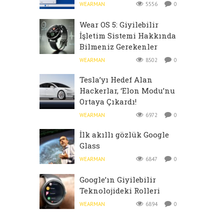
WEARMAN
5556
0
Wear OS 5: Giyilebilir
İşletim Sistemi Hakkında
Bilmeniz Gerekenler
WEARMAN
8502
0
Tesla’yı Hedef Alan
Hackerlar, ‘Elon Modu’nu
Ortaya Çıkardı!
WEARMAN
6972
0
İlk akıllı gözlük Google
Glass
WEARMAN
6847
0
Google’ın Giyilebilir
Teknolojideki Rolleri
WEARMAN
6894
0