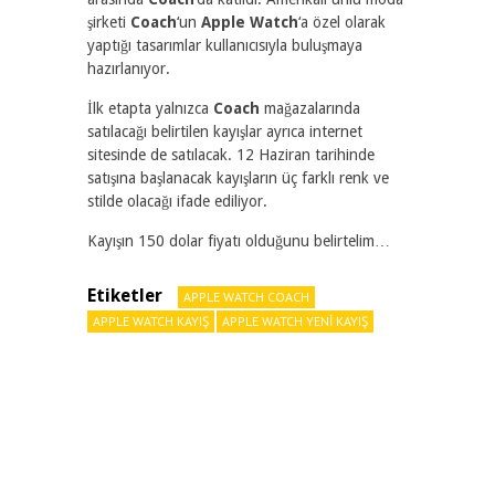
şirketi
Coach
‘un
Apple Watch
‘a özel olarak
yaptığı tasarımlar kullanıcısıyla buluşmaya
hazırlanıyor.
İlk etapta yalnızca
Coach
mağazalarında
satılacağı belirtilen kayışlar ayrıca internet
sitesinde de satılacak. 12 Haziran tarihinde
satışına başlanacak kayışların üç farklı renk ve
stilde olacağı ifade ediliyor.
Kayışın 150 dolar fiyatı olduğunu belirtelim…
Etiketler
APPLE WATCH COACH
APPLE WATCH KAYIŞ
APPLE WATCH YENI KAYIŞ