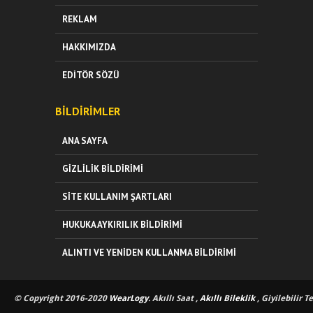
REKLAM
HAKKIMIZDA
EDITÖR SÖZÜ
BILDIRIMLER
ANA SAYFA
GIZLILIK BILDIRIMI
SITE KULLANIM ŞARTLARI
HUKUKA AYKIRILIK BILDIRIMI
ALINTI VE YENIDEN KULLANMA BILDIRIMI
© Copyright 2016-2020
WearLogy
. Akıllı Saat ,
Akıllı Bileklik
, Giyilebilir T