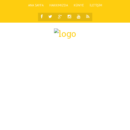
ANA SAYFA
HAKKIMIZDA
KÜNYE
İLETIŞIM