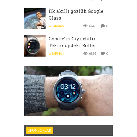
İlk akıllı gözlük Google
Glass
WEARMAN
6845
0
Google’ın Giyilebilir
Teknolojideki Rolleri
WEARMAN
6892
0
SPONSORLAR