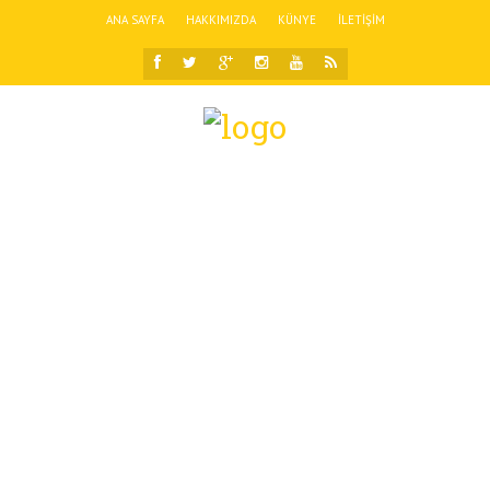
ANA SAYFA
HAKKIMIZDA
KÜNYE
İLETIŞIM