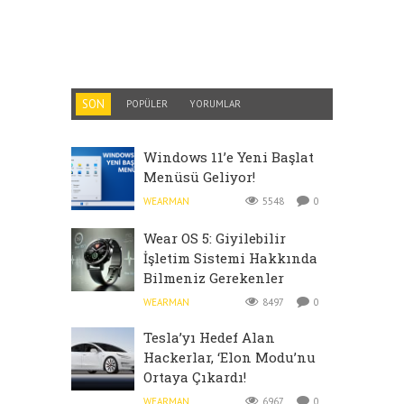
SON
POPÜLER
YORUMLAR
Windows 11’e Yeni Başlat
Menüsü Geliyor!
WEARMAN
5548
0
Wear OS 5: Giyilebilir
İşletim Sistemi Hakkında
Bilmeniz Gerekenler
WEARMAN
8497
0
Tesla’yı Hedef Alan
Hackerlar, ‘Elon Modu’nu
Ortaya Çıkardı!
WEARMAN
6967
0