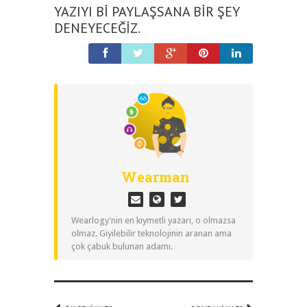
YAZIYI BI PAYLAŞSANA BIR ŞEY
DENEYECEĞIZ.
Wearman
Wearlogy'nin en kıymetli yazarı, o olmazsa
olmaz. Giyilebilir teknolojinin aranan ama
çok çabuk bulunan adamı.