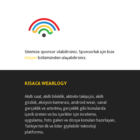
Sitemize sponsor olabilirsiniz. Sponsorluk için bize
iletişim
bölümünden ulaşabilirsiniz.
KISACA WEARLOGY
Akıllı saat, akıllı bileklik, aktivite takipçisi, akıllı
gözlük, aksiyon kamerası, android wear, sanal
gerçeklik ve artırılmış gerçeklik gibi konularda
içerik üreten ve bu içerikler için inceleme,
uygulama, foto galeri ve dosya konuları hazırlayan,
Türkiye'nin ilk ve lider giyilebilir teknoloji
platformu.