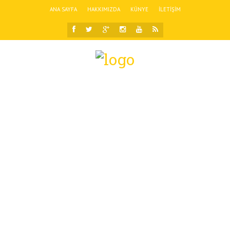
ANA SAYFA
HAKKIMIZDA
KÜNYE
İLETIŞIM