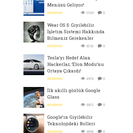
Menüsü Geliyor!
WEARMAN
5569
0
Wear OS 5: Giyilebilir
İşletim Sistemi Hakkında
Bilmeniz Gerekenler
WEARMAN
8510
0
Tesla’yı Hedef Alan
Hackerlar, ‘Elon Modu’nu
Ortaya Çıkardı!
WEARMAN
6978
0
İlk akıllı gözlük Google
Glass
WEARMAN
6853
0
Google’ın Giyilebilir
Teknolojideki Rolleri
WEARMAN
6896
0