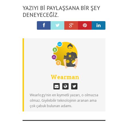
YAZIYI BI PAYLAŞSANA BIR ŞEY
DENEYECEĞIZ.
Wearman
Wearlogy'nin en kıymetli yazarı, o olmazsa
olmaz. Giyilebilir teknolojinin aranan ama
çok çabuk bulunan adamı.