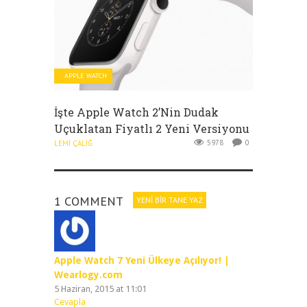
APPLE WATCH
İşte Apple Watch 2’nin Dudak
Uçuklatan Fiyatlı 2 Yeni Versiyonu
5978
0
LEMI ÇALIĞ
1 COMMENT
YENI BIR TANE YAZ
Apple Watch 7 Yeni Ülkeye Açılıyor! |
Wearlogy.com
5 Haziran, 2015 at 11:01
Cevapla