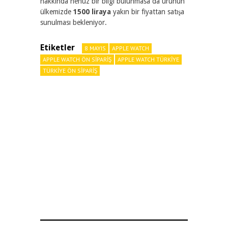
hakkında henüz bir bilgi bulunmasa da ürünün
ülkemizde
1500 liraya
yakın bir fiyattan satışa
sunulması bekleniyor.
Etiketler
8 MAYIS
APPLE WATCH
APPLE WATCH ÖN SIPARIŞ
APPLE WATCH TÜRKIYE
TÜRKIYE ÖN SIPARIŞ