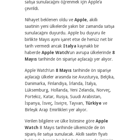
satışa sunulacağını öğrenmek için Apple’a
çevrildi.
Nihayet beklenen oldu ve
Apple
, akıllı
saatinin yeni ülkelerde yakın bir zamanda satışa
sunulacağını duyurdu. Apple bu duyuru ile
birlikte Mayıs ayını işaret etse de henüz net bir
tarih vermedi ancak
Italya
kaynaklı bir
haberde
Apple Watch
‘un avrupa ülkelerinde
8
Mayıs
tarihinde ön siparişe açılacağı yer alıyor.
Apple Watch’un
8 Mayıs
tarihinde ön siparişe
açılacağı ülkeler arasında ise Avusturya, Belçika,
Danimarka, Finlandiya, İrlanda, İtalya,
Lüksemburg, Hollanda, Yeni Zelanda, Norveç,
Portekiz, Katar, Rusya, Suudi Arabistan,
İspanya, İsveç, İsviçre, Tayvan,
Türkiye
ve
Birleşik Arap Emirlikleri yer alıyor.
Verilen bilgilere ve ülke listesine göre
Apple
Watch
8 Mayıs tarihinde ülkemizde de ön
sipariş ile satışa sunulacak. Akıllı saatin fiyatı